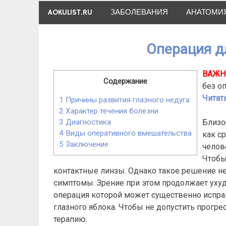
Skip
AOKULIST.RU
ЗАБОЛЕВАНИЯ
АНАТОМИ
to
content
Операция д
ВАЖН
Содержание
без о
Читать
1
Причины развития глазного недуга
2
Характер течения болезни
Близо
3
Диагностика
4
Виды оперативного вмешательства
как ср
5
Заключение
челов
Чтобы
контактные линзы. Однако такое решение не
симптомы. Зрение при этом продолжает ухудш
операция которой может существенно испра
глазного яблока. Чтобы не допустить прогр
терапию.