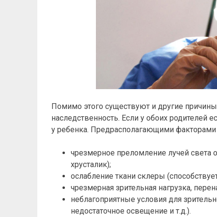
Помимо этого существуют и другие причины
наследственность. Если у обоих родителей е
у ребенка. Предрасполагающими факторами 
чрезмерное преломление лучей света о
хрусталик);
ослабление ткани склеры (способствует
чрезмерная зрительная нагрузка, пере
неблагоприятные условия для зрительно
недостаточное освещение и т.д.).