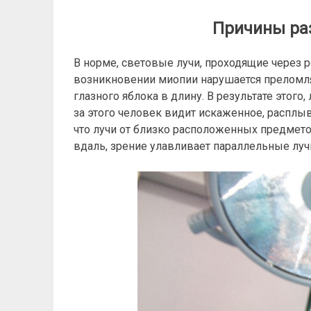
Причины раз
В норме, световые лучи, проходящие через р
возникновении миопии нарушается преломля
глазного яблока в длину. В результате этого,
за этого человек видит искаженное, расплы
что лучи от близко расположенных предмет
вдаль, зрение улавливает параллельные лучи