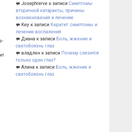
Josephrerve
к записи
Симптомы
вторичной катаракты, причины
возникновения и лечение
Key
к записи
Кератит: симптомы и
лечение воспаления
Диана
к записи
Боль, жжение и
з-
светобоязнь глаз
у
владлен
к записи
Почему слезится
ит
только один глаз?
Алина
к записи
Боль, жжение и
светобоязнь глаз