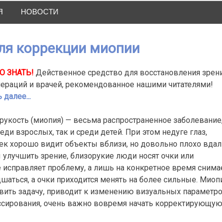
Я
НОВОСТИ
ля коррекции миопии
О ЗНАТЬ!
Действенное средство для восстановления зрен
пераций и врачей, рекомендованное нашими читателями!
 далее...
рукость (миопия) — весьма распространенное заболевание
еди взрослых, так и среди детей. При этом недуге глаз,
ек хорошо видит объекты вблизи, но довольно плохо вдал
 улучшить зрение, близорукие люди носят очки или
 исправляет проблему, а лишь на конкретное время снима
аться, а очки приходится менять на более сильные. Миопи
вить задачу, приводит к изменению визуальных параметр
ессирования, очень важно вовремя начать корректирующу