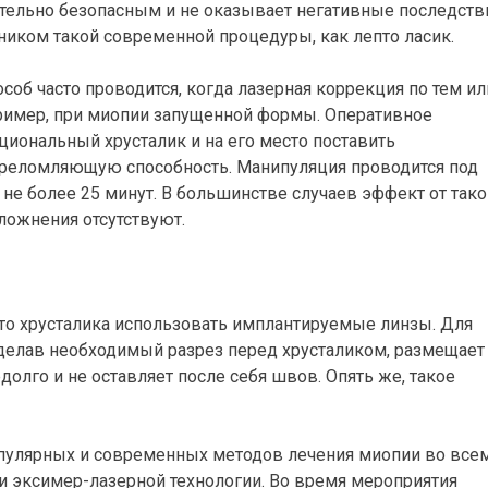
ительно безопасным и не оказывает негативные последств
ьником такой современной процедуры, как лепто ласик.
соб часто проводится, когда лазерная коррекция по тем ил
ример, при миопии запущенной формы. Оперативное
иональный хрусталик и на его место поставить
реломляющую способность. Манипуляция проводится под
я не более 25 минут. В большинстве случаев эффект от тако
ложнения отсутствуют.
о хрусталика использовать имплантируемые линзы. Для
сделав необходимый разрез перед хрусталиком, размещает
долго и не оставляет после себя швов. Опять же, такое
опулярных и современных методов лечения миопии во все
 и эксимер-лазерной технологии. Во время мероприятия