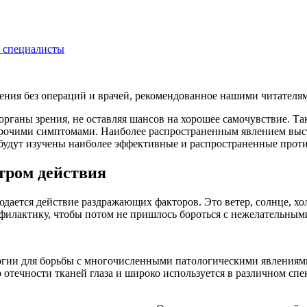
т специалисты
рения без операций и врачей, рекомендованное нашими читателя
ганы зрения, не оставляя шансов на хорошее самочувствие. Таки
очими симптомами. Наиболее распространенным явлением высту
е будут изучены наиболее эффективные и распространенные прот
тром действия
юдается действие раздражающих факторов. Это ветер, солнце, хол
илактику, чтобы потом не пришлось бороться с нежелательными
огии для борьбы с многочисленными патологическими явлениями
р отечности тканей глаза и широко используется в различном спе