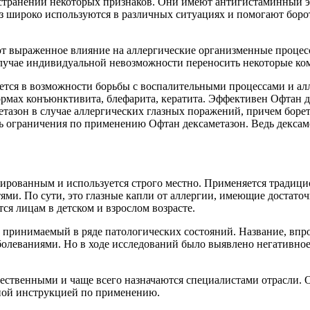
устранении некоторых признаков. Они имеют антигистаминный э
лаз широко используются в различных ситуациях и помогают бо
еют выраженное влияние на аллергические организменные проце
 случае индивидуальной невозможности переносить некоторые ком
ается в возможности борьбы с воспалительными процессами и ал
рмах конъюнктивита, блефарита, кератита. Эффективен Офтан де
тазон в случае аллергических глазных поражений, причем боре
ь ограничения по применению Офтан дексаметазон. Ведь дексам
нированным и используется строго местно. Применяется традици
ями. По сути, это глазные капли от аллергии, имеющие достат
я лицам в детском и взрослом возрасте.
принимаемый в ряде патологических состояний. Название, впроче
олеваниями. Но в ходе исследований было выявлено негативное 
ественными и чаще всего назначаются специалистами отрасли. 
ьной инструкцией по применению.