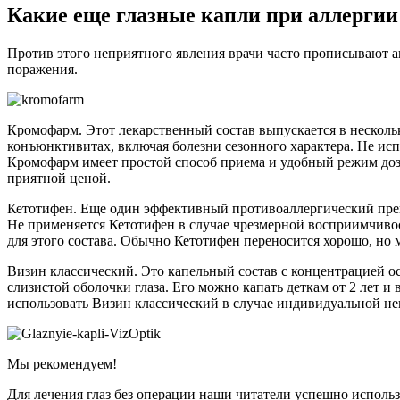
Какие еще глазные капли при аллергии
Против этого неприятного явления врачи часто прописывают 
поражения.
Кромофарм. Этот лекарственный состав выпускается в нескол
конъюнктивитах, включая болезни сезонного характера. Не ис
Кромофарм имеет простой способ приема и удобный режим дози
приятной ценой.
Кетотифен. Еще один эффективный противоаллергический преп
Не применяется Кетотифен в случае чрезмерной восприимчивос
для этого состава. Обычно Кетотифен переносится хорошо, но 
Визин классический. Это капельный состав с концентрацией о
слизистой оболочки глаза. Его можно капать деткам от 2 лет и
использовать Визин классический в случае индивидуальной н
Мы рекомендуем!
Для лечения глаз без операции наши читатели успешно испол