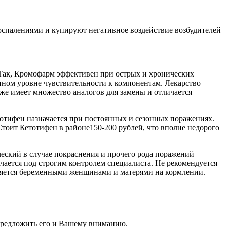
оспалениями и купируют негативное воздействие возбудителей
 Так, Кромофарм эффективен при острых и хронических
енном уровне чувствительности к компонентам. Лекарство
же имеет множество аналогов для замены и отличается
отифен назначается при постоянных и сезонных поражениях.
Стоит Кетотифен в районе150-200 рублей, что вполне недорого
ческий в случае покраснения и прочего рода поражений
ачается под строгим контролем специалиста. Не рекомендуется
няется беременными женщинами и матерями на кормлении.
предложить его и Вашему вниманию.