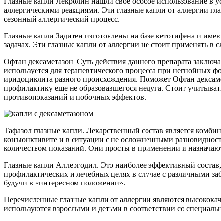
Глазные капли Лекролин нашли свое особое использование в 
аллергическими реакциями. Эти глазные капли от аллергии г
сезонный аллергический процесс.
Глазные капли Задитен изготовлены на базе кетотифена и им
задачах. Эти глазные капли от аллергии не стоит применять в
Офтан дексаметазон. Суть действия данного препарата заключ
используется для терапевтического процесса при негнойных фо
иридоциклита разного происхождения. Поможет Офтан дексаме
профилактику еще не образовавшегося недуга. Стоит учитыват
противопоказаний и побочных эффектов.
Тафазол глазные капли. Лекарственный состав является комби
конъюнктивите и в ситуации с не осложненными разновидност
количеством показаний. Они просты в применении и назначаютс
Глазные капли Аллергодил. Это наиболее эффективный состав, 
профилактических и лечебных целях в случае с различными заб
будучи в «интересном положении».
Перечисленные глазные капли от аллергии являются высококач
используются взрослыми и детьми в соответствии со специал