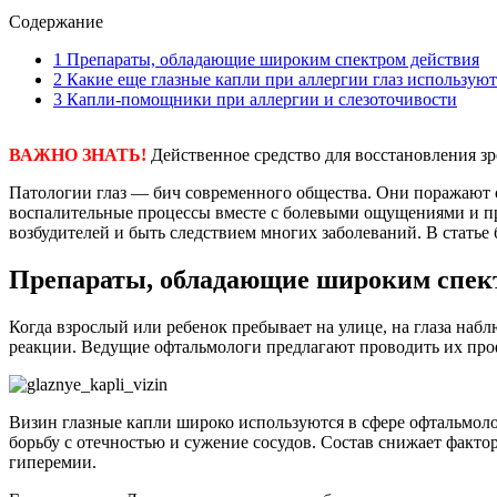
Содержание
1
Препараты, обладающие широким спектром действия
2
Какие еще глазные капли при аллергии глаз использую
3
Капли-помощники при аллергии и слезоточивости
ВАЖНО ЗНАТЬ!
Действенное средство для восстановления з
Патологии глаз — бич современного общества. Они поражают ор
воспалительные процессы вместе с болевыми ощущениями и пр
возбудителей и быть следствием многих заболеваний. В стать
Препараты, обладающие широким спек
Когда взрослый или ребенок пребывает на улице, на глаза набл
реакции. Ведущие офтальмологи предлагают проводить их проф
Визин глазные капли широко используются в сфере офтальмол
борьбу с отечностью и сужение сосудов. Состав снижает факто
гиперемии.