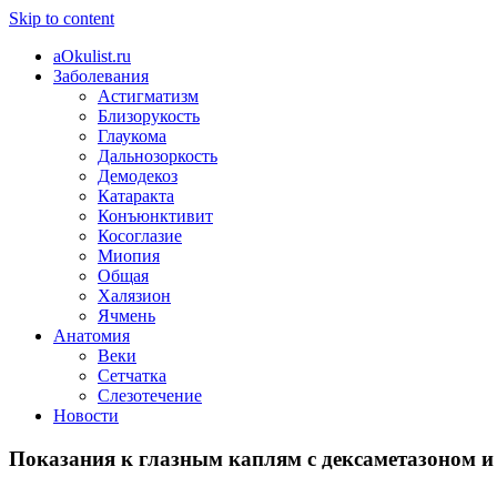
Skip to content
aOkulist.ru
Заболевания
Астигматизм
Близорукость
Глаукома
Дальнозоркость
Демодекоз
Катаракта
Конъюнктивит
Косоглазие
Миопия
Общая
Халязион
Ячмень
Анатомия
Веки
Сетчатка
Слезотечение
Новости
Показания к глазным каплям с дексаметазоном и