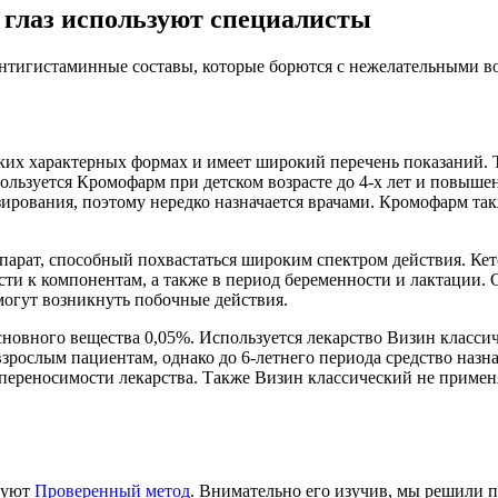
 глаз используют специалисты
антигистаминные составы, которые борются с нежелательными в
ьких характерных формах и имеет широкий перечень показаний.
пользуется Кромофарм при детском возрасте до 4-х лет и повыш
рования, поэтому нередко назначается врачами. Кромофарм так
арат, способный похвастаться широким спектром действия. Кет
ти к компонентам, а также в период беременности и лактации. 
могут возникнуть побочные действия.
сновного вещества 0,05%. Используется лекарство Визин класси
 взрослым пациентам, однако до 6-летнего периода средство назн
епереносимости лекарства. Также Визин классический не приме
ьзуют
Проверенный метод
. Внимательно его изучив, мы решили 