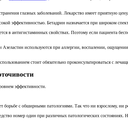
странения глазных заболеваний. Лекарство имеет приятную цену
ысокой эффективностью. Бетадрин назначается при широком спект
тся в антигистаминных свойствах. Поэтому если пациента бесп
апли Азеластин используются при аллергии, воспалении, ощущен
использованием стоит обязательно проконсультироваться с леча
оточивости
уровнем эффективности.
 борьбе с обширными патологиями. Так что ни взрослому, ни реб
 средство номер один при различных патологических состояниях.