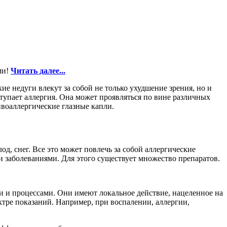
ми!
Читать далее...
е недуги влекут за собой не только ухудшение зрения, но и
пает аллергия. Она может проявляться по вине различных
ивоаллергические глазные капли.
од, снег. Все это может повлечь за собой аллергические
 заболеваниями. Для этого существует множество препаратов.
 и процессами. Они имеют локальное действие, нацеленное на
ктре показаний. Например, при воспалении, аллергии,