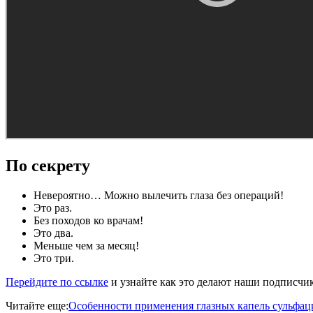
По секрету
Невероятно… Можно вылечить глаза без операций!
Это раз.
Без походов ко врачам!
Это два.
Меньше чем за месяц!
Это три.
Перейдите по ссылке
и узнайте как это делают наши подписчи
Читайте еще:
Особенности применения глазных капель сульфаци