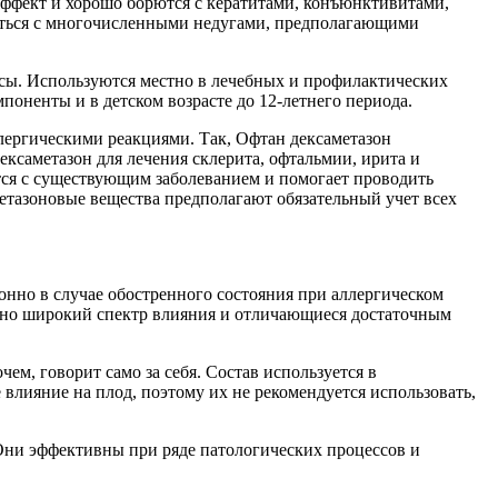
ффект и хорошо борются с кератитами, конъюнктивитами,
роться с многочисленными недугами, предполагающими
ссы. Используются местно в лечебных и профилактических
поненты и в детском возрасте до 12-летнего периода.
лергическими реакциями. Так, Офтан дексаметазон
ксаметазон для лечения склерита, офтальмии, ирита и
тся с существующим заболеванием и помогает проводить
етазоновые вещества предполагают обязательный учет всех
онно в случае обостренного состояния при аллергическом
очно широкий спектр влияния и отличающиеся достаточным
м, говорит само за себя. Состав используется в
влияние на плод, поэтому их не рекомендуется использовать,
Они эффективны при ряде патологических процессов и