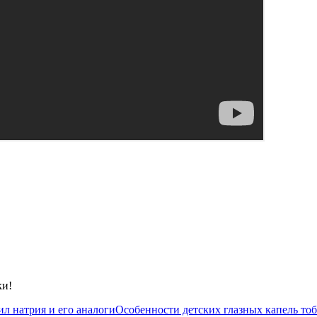
ки!
л натрия и его аналоги
Особенности детских глазных капель тоб