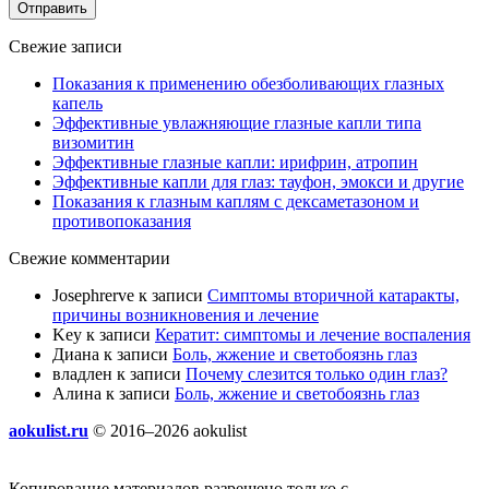
Отправить
Свежие записи
Показания к применению обезболивающих глазных
капель
Эффективные увлажняющие глазные капли типа
визомитин
Эффективные глазные капли: ирифрин, атропин
Эффективные капли для глаз: тауфон, эмокси и другие
Показания к глазным каплям с дексаметазоном и
противопоказания
Свежие комментарии
Josephrerve
к записи
Симптомы вторичной катаракты,
причины возникновения и лечение
Key
к записи
Кератит: симптомы и лечение воспаления
Диана
к записи
Боль, жжение и светобоязнь глаз
владлен
к записи
Почему слезится только один глаз?
Алина
к записи
Боль, жжение и светобоязнь глаз
aokulist.ru
© 2016–2026 aokulist
Копирование материалов разрешено только с