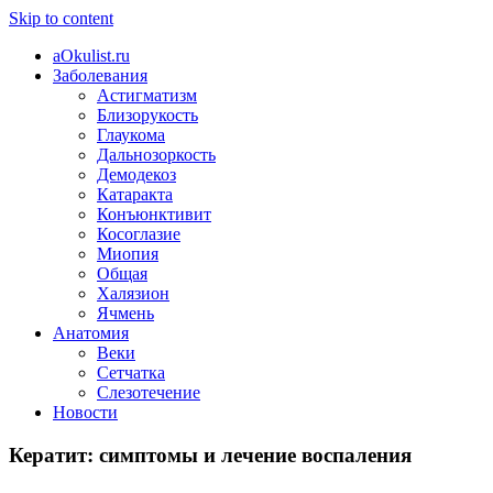
Skip to content
aOkulist.ru
Заболевания
Астигматизм
Близорукость
Глаукома
Дальнозоркость
Демодекоз
Катаракта
Конъюнктивит
Косоглазие
Миопия
Общая
Халязион
Ячмень
Анатомия
Веки
Сетчатка
Слезотечение
Новости
Кератит: симптомы и лечение воспаления