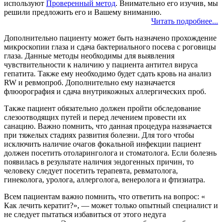
используют
Проверенный метод
. Внимательно его изучив, мы
решили предложить его и Вашему вниманию.
Читать подробнее...
Дополнительно пациенту может быть назначено прохождение
микроскопии глаза и сдача бактериального посева с роговицы
глаза. Данные методы необходимы для выявления
чувствительности к наличию у пациента антител вируса
гепатита. Также ему необходимо будет сдать кровь на анализ
RW и ревмопроб. Дополнительно ему назначается
флюорография и сдача внутрикожных аллергических проб.
Также пациент обязательно должен пройти обследование
слезоотводящих путей и перед лечением провести их
санацию. Важно помнить, что данная процедура назначается
при тяжелых стадиях развития болезни. Для того чтобы
исключить наличие очагов фокальной инфекции пациент
должен посетить отоларинголога и стоматолога. Если болезнь
появилась в результате наличия эндогенных причин, то
человеку следует посетить терапевта, ревматолога,
гинеколога, уролога, аллерголога, венеролога и фтизиатра.
Всем пациентам важно помнить, что ответить на вопрос: «
Как лечить кератит?», — может только опытный специалист и
не следует пытаться избавиться от этого недуга