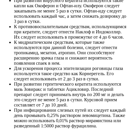
При развитии вирусного кератита используются такие
капли как Окоферон и Офтан-илу. Окоферон следует
закапывать не менее 5 раз в сутки. Офтан-иду следует
использовать каждый час, а затем снижать дозировку до
3 раз в сутки.
К противовоспалительным средствам, использующимся
при кератите, следует отнести Наклоф и Индоколлир.
Их следует использовать в промежутке от 4 до 6 часов.
К мидриатическим средствам, которые также
используются при данной болезни, следует отнести
тропикамид, мезатон, атропин. Они способствуют
расширению зрачка глаза и снижают вероятность
появления спаек в нем.
Для ускорения процесса эпителизации роговицы глаза
используется такое средство как Корнерегель. Его
следует использовать от 2 до 3 раз в сутки.
При развитии герпетического кератита используются
мазь Зовиракс и таблетки Ацикловир. Последний
препарат следует принимать внутрь по 200 мг и делать
это следует не менее 5 раз в сутки. Курсовой прием
составляет от 7 до 10 дней.
При инфицировании слезных путей их следует каждый
день промывать 0,25% раствором левомицетина. Также
можно использовать 0,01% раствор мирамистина или
разведенный 1:5000 раствор фурацилина.