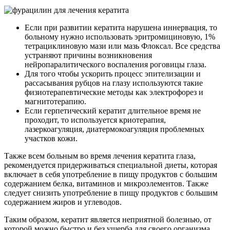
Если при развитии кератита нарушена иннервация, то
больному нужно использовать эритромициновую, 1%
тетрациклиновую мази или мазь Флоксал. Все средства
устраняют причины возникновения
нейропаралитического воспаления роговицы глаза.
Для того чтобы ускорить процесс эпителизации и
рассасывания рубцов на глазу используются такие
физиотерапевтические методы как электрофорез и
магнитотерапию.
Если герпетический кератит длительное время не
проходит, то используется криотерапия,
лазеркоагуляция, диатермокоагуляция проблемных
участков кожи.
Также всем больным во время лечения кератита глаза,
рекомендуется придерживаться специальной диеты, которая
включает в себя употребление в пищу продуктов с большим
содержанием белка, витаминов и микроэлементов. Также
следует снизить употребление в пищу продуктов с большим
содержанием жиров и углеводов.
Таким образом, кератит является неприятной болезнью, от
которой можно быстро и без ущерба для своего организма