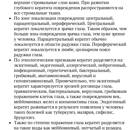
верхние стромальные слои кожи. При развитии
глубокого кератита повреждения распространяются на
все стромальные ткани.
По зоне локализации повреждения: центральный,
парацентральный, периферический. Центральный
кератит локализуется в зрачке глаза. Таким образом, чем
больше зона повреждения зрачка глаза, тем хуже зрение
у человека. Парацентральный кератит обычно
локализуется в области радужки глаза. Периферический
кератит локализуется в лимбе, цилиарном поясе
радужки глаза.
По этиологическим признакам кератит разделяется на:
экзогенный, эндогенный, аллергический, нейрогенный,
инфекционный, герпетический, бактериальный,
грибковый, авитаминозный, вирусный и
гиповитаминозный. Примечательно, что экзогенный
кератит характеризуется эрозией роговицы глаза,
травматическим, бактериальным, вирусным, грибковым
поражением клеток глаза, а также повреждением век,
мейбомиевых желез и конъюнктивы глаза. Эндогенный
кератит развивается в результате появления у человека
таких болезней как туберкулез, малярия, сифилис,
бруцеллез.
Также по степени поражения глаза кератит разделяется
на такие виды как мейбомиевый, нитчатый и розацеа.