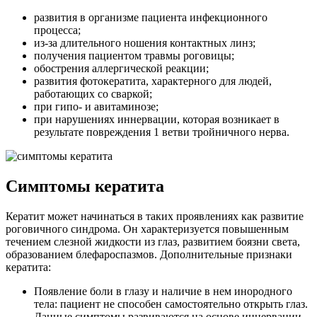
развития в организме пациента инфекционного
процесса;
из-за длительного ношения контактных линз;
получения пациентом травмы роговицы;
обострения аллергической реакции;
развития фотокератита, характерного для людей,
работающих со сваркой;
при гипо- и авитаминозе;
при нарушениях иннервации, которая возникает в
результате повреждения 1 ветви тройничного нерва.
Симптомы кератита
Кератит может начинаться в таких проявлениях как развитие
роговичного синдрома. Он характеризуется повышенным
течением слезной жидкости из глаз, развитием боязни света,
образованием блефароспазмов. Дополнительные признаки
кератита:
Появление боли в глазу и наличие в нем инородного
тела: пациент не способен самостоятельно открыть глаз.
Данные симптомы развиваются на основе иннервации