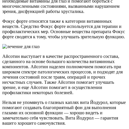
необходимые витамины для глаз и помогают бороться с
многочисленными состояниями, вызванными нарушением
зрения, дисфункцией работы хрусталика.
Фокус форте относятся также к категории витаминных
веществ. Средство Фокус форте используется для терапии и
профилактических мер. Основные вещества препарата Фокус
форте сводятся к тому, чтобы улучшать зрительную функцию.
Айсотин выступает в качестве распространенного состава,
сделанного на основе большого количества витаминных
компонентов. Айсотин наделен полномочием помогать при
широком спектре патологических процессов, и подходят для
лечения состояний после травм, операций и прочих
несчастных случаев. Также Айсотин помогает улучшать
зрение, и еще Айсотин помогает в осуществлении
профилактики некоторых болезней.
Нельзя не упомянуть о глазных каплях вита Йодурол, которые
помогают создавать благоприятный фон для выполнения
глазами их основной функции — хорошо видеть и
замечательно себя чувствовать. Вита Йодурол — гарантия
вашего хорошего самочувствия.