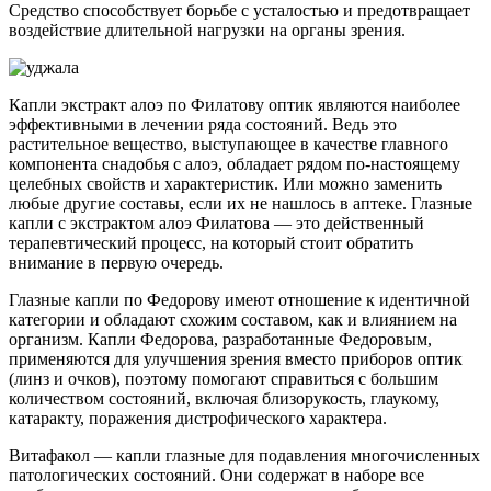
Средство способствует борьбе с усталостью и предотвращает
воздействие длительной нагрузки на органы зрения.
Капли экстракт алоэ по Филатову оптик являются наиболее
эффективными в лечении ряда состояний. Ведь это
растительное вещество, выступающее в качестве главного
компонента снадобья с алоэ, обладает рядом по-настоящему
целебных свойств и характеристик. Или можно заменить
любые другие составы, если их не нашлось в аптеке. Глазные
капли с экстрактом алоэ Филатова — это действенный
терапевтический процесс, на который стоит обратить
внимание в первую очередь.
Глазные капли по Федорову имеют отношение к идентичной
категории и обладают схожим составом, как и влиянием на
организм. Капли Федорова, разработанные Федоровым,
применяются для улучшения зрения вместо приборов оптик
(линз и очков), поэтому помогают справиться с большим
количеством состояний, включая близорукость, глаукому,
катаракту, поражения дистрофического характера.
Витафакол — капли глазные для подавления многочисленных
патологических состояний. Они содержат в наборе все