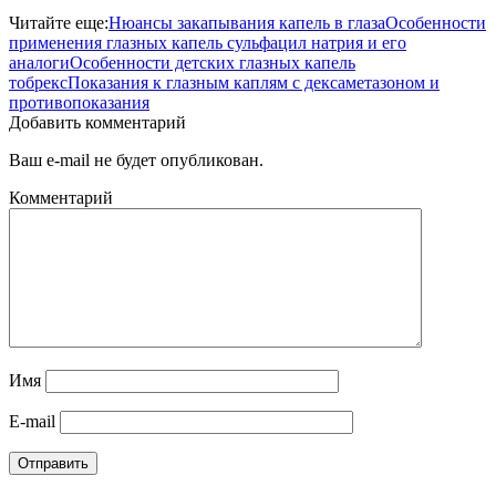
Читайте еще:
Нюансы закапывания капель в глаза
Особенности
применения глазных капель сульфацил натрия и его
аналоги
Особенности детских глазных капель
тобрекс
Показания к глазным каплям с дексаметазоном и
противопоказания
Добавить комментарий
Ваш e-mail не будет опубликован.
Комментарий
Имя
E-mail
Отправить