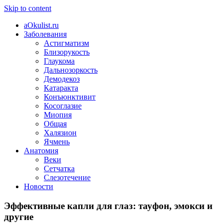
Skip to content
aOkulist.ru
Заболевания
Астигматизм
Близорукость
Глаукома
Дальнозоркость
Демодекоз
Катаракта
Конъюнктивит
Косоглазие
Миопия
Общая
Халязион
Ячмень
Анатомия
Веки
Сетчатка
Слезотечение
Новости
Эффективные капли для глаз: тауфон, эмокси и
другие