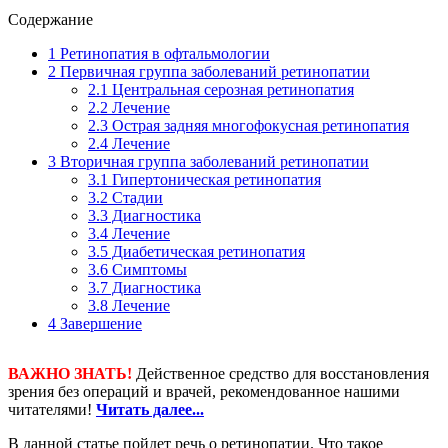
Содержание
1
Ретинопатия в офтальмологии
2
Первичная группа заболеваний ретинопатии
2.1
Центральная серозная ретинопатия
2.2
Лечение
2.3
Острая задняя многофокусная ретинопатия
2.4
Лечение
3
Вторичная группа заболеваний ретинопатии
3.1
Гипертоническая ретинопатия
3.2
Стадии
3.3
Диагностика
3.4
Лечение
3.5
Диабетическая ретинопатия
3.6
Симптомы
3.7
Диагностика
3.8
Лечение
4
Завершение
ВАЖНО ЗНАТЬ!
Действенное средство для восстановления
зрения без операций и врачей, рекомендованное нашими
читателями!
Читать далее...
В данной статье пойдет речь о ретинопатии. Что такое