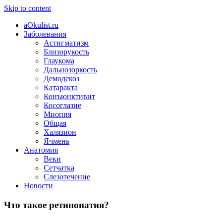
Skip to content
aOkulist.ru
Заболевания
Астигматизм
Близорукость
Глаукома
Дальнозоркость
Демодекоз
Катаракта
Конъюнктивит
Косоглазие
Миопия
Общая
Халязион
Ячмень
Анатомия
Веки
Сетчатка
Слезотечение
Новости
Что такое ретинопатия?