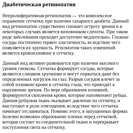
Диабетическая ретинопатия
Непролиферативная ретинопатия — это комплексное
поражение сетчатки при наличии сахарного диабета. Данный
вид ретинопатии существенно снижает остроту зрения и в
некоторых случаях является виновником слепоты. При таком
виде заболевания проходит достаточно медлительно. Глазные
сосуды постепенно теряют эластичность, вследствие чего
появляется их хрупкость. Результатом таких изменений
является кровоизлияние в сетчатку.
Данный вид активно развивается при наличии высокого
уровня глюкозы. Сетчатка формирует сосуды, которые
являются слишком хрупкими и могут порваться даже без
определенных нагрузок на глаз. Разрыв сосудов влечет за
собой излияние крови в сетчатку глаза, что приводит к
нарушению зрения. По мере образования излияний,
формируются скопления крови, которые напоминают рубцы.
Данная рубцовая ткань оказывает давление на сетчатку, и
выступают в роли отягощения, вследствие чего сетчатка
начинает отслаиваться. Помимо этого, в запущенных формах
болезни возможно образование пленки перед сетчаткой,
которая состоит из соединительной ткани и перекрывает
поступления света на сетчатку.