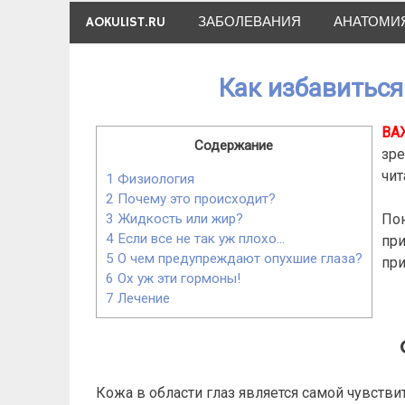
Skip
AOKULIST.RU
ЗАБОЛЕВАНИЯ
АНАТОМИ
to
content
Как избавиться
ВА
Содержание
зре
чит
1
Физиология
2
Почему это происходит?
Пон
3
Жидкость или жир?
4
Если все не так уж плохо…
при
5
О чем предупреждают опухшие глаза?
при
6
Ох уж эти гормоны!
7
Лечение
Кожа в области глаз является самой чувств