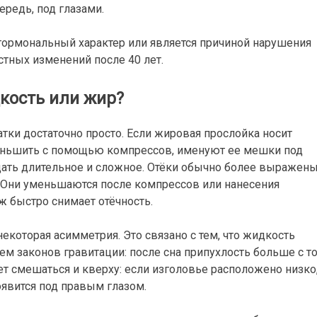
ередь, под глазами.
гормональный характер или является причиной нарушения
стных изменений после 40 лет.
кость или жир?
атки достаточно просто. Если жировая прослойка носит
уменьшить с помощью компрессов, именуют ее мешки под
дать длительное и сложное. Отёки обычно более выражен
ь. Они уменьшаются после компрессов или нанесения
ж быстро снимает отёчность.
некоторая асимметрия. Это связано с тем, что жидкость
ем законов гравитации: после сна припухлость больше с т
ет смешаться и кверху: если изголовье расположено низко
оявится под правым глазом.