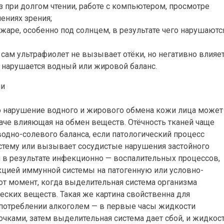
з при долгом чтении, работе с компьютером, просмотре
ениях зрения;
жаре, особенно под солнцем, в результате чего нарушаютс
 сам ультрафиолет не вызывает отёки, но негативно влияе
и нарушается водный или жировой баланс.
то нарушение водного и жирового обмена кожи лица может
наче влияющая на обмен веществ. Отёчность тканей чаще
водно-солевого баланса, если патологический процесс
стему или вызывает сосудистые нарушения застойного
и в результате инфекционно — воспалительных процессов,
кцией иммунной системы на патогенную или условно-
тот момент, когда выделительная система организма
еских веществ. Такая же картина свойственна для
употреблении алкоголем — в первые часы жидкости
очками, затем выделительная система дает сбой, и жидкос