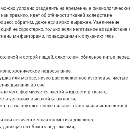
з можно условно разделить на временные физиологические
 как правило, идет об отёчности тканей вследствие
роцесс обратим, даже если ярко выражен. Увеличение
кций не характерно, только если негативное воздействие 
ативными факторами, приводящими к опуханию глаз,
соленой и острой пищей, алкоголем, обильное питье перед
изни, хроническое недосыпание;
ушка или матрас, низко расположенное изголовье, частые
ния дыхания во сне;
ате чего формируется застой жидкости в тканях;
ие в условиях высокой влажности;
сто глаза опухают после сильного кашля или интенсивной
 или некачественная косметика для лица;
 давящая на область под глазами;