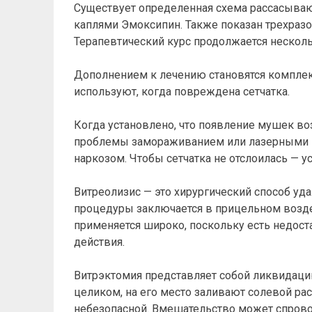
Существует определенная схема рассасывающ
каплями Эмоксипин. Также показан трехраз
Терапевтический курс продолжается несколь
Дополнением к лечению становятся компле
используют, когда повреждена сетчатка.
Когда установлено, что появление мушек во
проблемы замораживанием или лазерными 
наркозом. Чтобы сетчатка не отслоилась — 
Витреолизис — это хирургический способ уд
процедуры заключается в прицельном возде
применяется широко, поскольку есть недоста
действия.
Витрэктомия представляет собой ликвидацию
целиком, на его место заливают солевой рас
небезопасной. Вмешательство может спрово