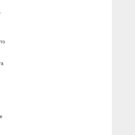
е
что
а.
е