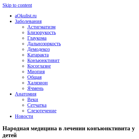
Skip to content
aOkulist.ru
Заболевания
Астигматизм
Близорукость
Глаукома
Дальнозоркость
Демодекоз
Катаракта
Конъюнктивит
Косоглазие
Миопия
Общая
Халязион
Ячмень
Анатомия
Веки
Сетчатка
Слезотечение
Новости
Народная медицина в лечении конъюнктивита у
детей