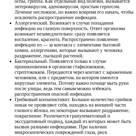
оспы, гриппа. Как отдельный вид болезни, вызывается
энтеровирусом, аденовирусом, простым герпесом.
Лечение несложное, но важно вовремя его начать, чтобы
исключить распространение инфекции.
Аллергический. Возникает в случае попадания
инфекции на глазную поверхность. Ответ организма
возникает незамедлительно: сразу появляется
воспаление, краснота. Распространено появление
инфекции из — за контакта с элементами бытовой
химии, аллергенами, которые вызывают у человека
раздражение, пыльцой растений.
Бактериальный. Появляется только в случае
проникновения в организм стафилококков,
стрептококков. Передаются через контакт с зараженным
человеком, или с предметом, на котором имеются
вирусные элементы. Потому важно почаще мыть руки
после улицы, ведь тем самым можно избежать
распространения опасной инфекции.
Грибковый конъюнктивит. Большое количество грибков
никак не проявляют себя, находясь на внешней части
глазного яблока, но некоторые вызывают раздражение,
покраснение. Различается гранулематозный и
экссудативный подвид, каждый из которых может быть
вызван разными инфекциями. При наличии
микроскопических повреждений глаза, риск