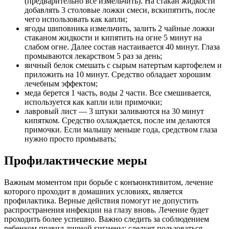
(предварительно все измельчить). На стакан жидкости
добавлять 3 столовые ложки смеси, вскипятить, после
чего использовать как капли;
ягоды шиповника измельчить, залить 2 чайные ложки
стаканом жидкости и кипятить на огне 5 минут на
слабом огне. Далее состав настаивается 40 минут. Глаза
промываются лекарством 5 раз за день;
яичный белок смешать с сырым натертым картофелем и
приложить на 10 минут. Средство обладает хорошим
лечебным эффектом;
меда берется 1 часть, воды 2 части. Все смешивается,
используется как капли или примочки;
лавровый лист — 3 штуки заливаются на 30 минут
кипятком. Средство охлаждается, после им делаются
примочки. Если малышу меньше года, средством глаза
нужно просто промывать;
Профилактические меры
Важным моментом при борьбе с конъюнктивитом, лечение
которого проходит в домашних условиях, является
профилактика. Верные действия помогут не допустить
распространения инфекции на глазу вновь. Лечение будет
проходить более успешно. Важно следить за соблюдением
ребенком правил личной гигиены: следует пользоваться