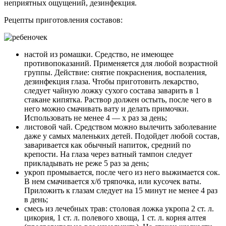
неприятных ощущений, дезинфекция.
Рецепты приготовления составов:
настой из ромашки. Средство, не имеющее
противопоказаний. Применяется для любой возрастной
группы. Действие: снятие покраснения, воспаления,
дезинфекция глаза. Чтобы приготовить лекарство,
следует чайную ложку сухого состава заварить в 1
стакане кипятка. Раствор должен остыть, после чего в
него можно смачивать вату и делать примочки.
Использовать не менее 4 — х раз за день;
листовой чай. Средством можно вылечить заболевание
даже у самых маленьких детей. Подойдет любой состав,
заваривается как обычный напиток, средний по
крепости. На глаза через ватный тампон следует
прикладывать не реже 5 раз за день;
укроп промывается, после чего из него выжимается сок.
В нем смачивается х/б тряпочка, или кусочек ваты.
Приложить к глазам следует на 15 минут не менее 4 раз
в день;
смесь из лечебных трав: столовая ложка укропа 2 ст. л.
цикория, 1 ст. л. полевого хвоща, 1 ст. л. корня алтея