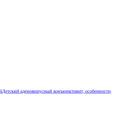
й
Детский аденовирусный конъюнктивит, особенности