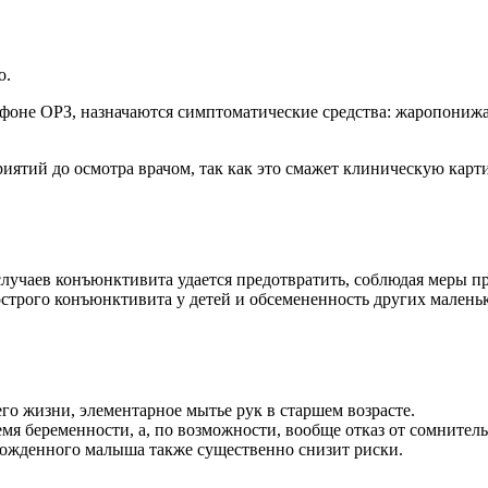
о.
 фоне ОРЗ, назначаются симптоматические средства: жаропони
тий до осмотра врачом, так как это смажет клиническую карти
лучаев конъюнктивита удается предотвратить, соблюдая меры пр
острого конъюнктивита у детей и обсемененность других мален
го жизни, элементарное мытье рук в старшем возрасте.
мя беременности, а, по возможности, вообще отказ от сомнител
рожденного малыша также существенно снизит риски.