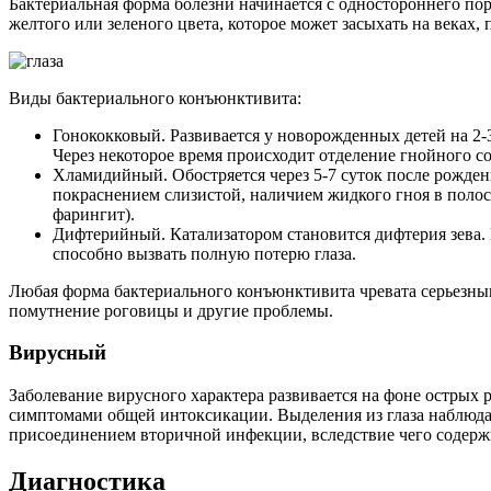
Бактериальная форма болезни начинается с одностороннего пор
желтого или зеленого цвета, которое может засыхать на веках,
Виды бактериального конъюнктивита:
Гонококковый. Развивается у новорожденных детей на 2-
Через некоторое время происходит отделение гнойного с
Хламидийный. Обостряется через 5-7 суток после рождени
покраснением слизистой, наличием жидкого гноя в полос
фарингит).
Дифтерийный. Катализатором становится дифтерия зева. 
способно вызвать полную потерю глаза.
Любая форма бактериального конъюнктивита чревата серьезны
помутнение роговицы и другие проблемы.
Вирусный
Заболевание вирусного характера развивается на фоне острых 
симптомами общей интоксикации. Выделения из глаза наблюд
присоединением вторичной инфекции, вследствие чего содер
Диагностика