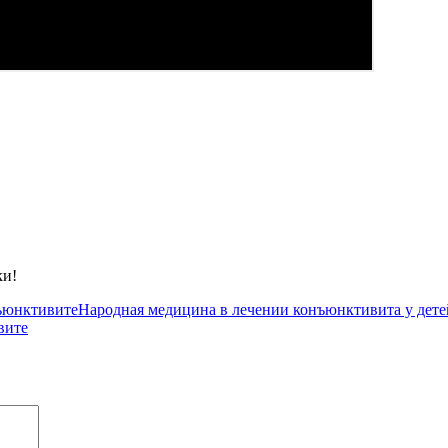
ки!
нъюнктивите
Народная медицина в лечении конъюнктивита у дете
вите