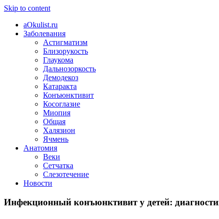
Skip to content
aOkulist.ru
Заболевания
Астигматизм
Близорукость
Глаукома
Дальнозоркость
Демодекоз
Катаракта
Конъюнктивит
Косоглазие
Миопия
Общая
Халязион
Ячмень
Анатомия
Веки
Сетчатка
Слезотечение
Новости
Инфекционный конъюнктивит у детей: диагности