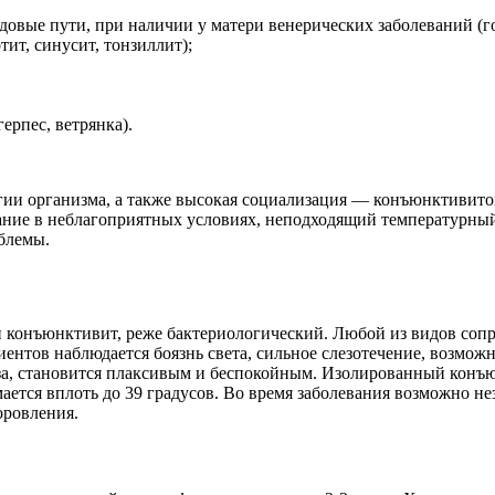
овые пути, при наличии у матери венерических заболеваний (го
ит, синусит, тонзиллит);
ерпес, ветрянка).
ии организма, а также высокая социализация — конъюнктивитом л
ние в неблагоприятных условиях, неподходящий температурный
блемы.
й конъюнктивит, реже бактериологический. Любой из видов сопр
циентов наблюдается боязнь света, сильное слезотечение, возм
лаза, становится плаксивым и беспокойным. Изолированный конъ
ается вплоть до 39 градусов. Во время заболевания возможно н
оровления.