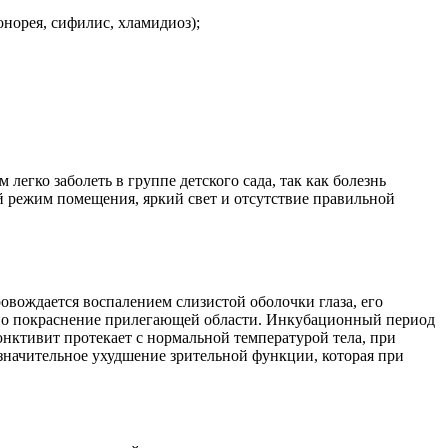
норея, сифилис, хламидиоз);
егко заболеть в группе детского сада, так как болезнь
 режим помещения, яркий свет и отсутствие правильной
овождается воспалением слизистой оболочки глаза, его
ожно покраснение прилегающей области. Инкубационный период
юнктивит протекает с нормальной температурой тела, при
езначительное ухудшение зрительной функции, которая при