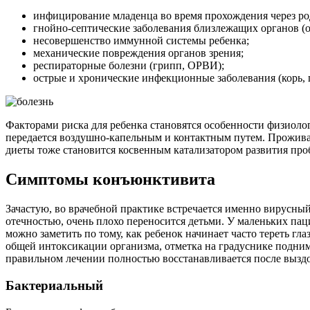
инфицирование младенца во время прохождения через род
гнойно-септические заболевания близлежащих органов (от
несовершенство иммунной системы ребенка;
механические повреждения органов зрения;
респираторные болезни (грипп, ОРВИ);
острые и хронические инфекционные заболевания (корь, г
Факторами риска для ребенка становятся особенности физиолог
передается воздушно-капельным и контактным путем. Прожива
диеты тоже становится косвенным катализатором развития про
Симптомы конъюнктивита
Зачастую, во врачебной практике встречается именно вирусны
отечностью, очень плохо переносится детьми. У маленьких па
можно заметить по тому, как ребенок начинает часто тереть г
общей интоксикации организма, отметка на градуснике подним
правильном лечении полностью восстанавливается после вызд
Бактериальный