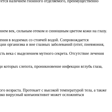
зуется наличием гнойного отделяемого, преимущественно
анием век, сильным отеком и синюшным цветом кожи на глазу.
жения в водоемах со стоячей водой. Сопровождается
ии организма и вне глазных заболеваний (отит, пневмония,
ть века с выделением мутного секрета. Отсутствие лечения
и которых слепота, проникновение инфекции вглубь глаза,
о возраста. Протекает с высокой температурой тела, а также
нако вирусный конъюнктивит может осложняться