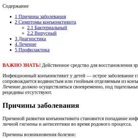
Содержание
1
Причины заболевания
2
Симптомы конъюнктивита
2.1
Бактериальный
2.2
Вирусный
3
Диагностика
4
Лечение
5
Профилактика
ВАЖНО ЗНАТЬ!
Действенное средство для восстановления з
Инфекционный конъюнктивит у детей — острое заболевание гла
сопровождается водянистым или гнойным отделяемым из конъюн
Лечение должно осуществляться своевременно, под тщательным
рецидивы отсутствуют.
Причины заболевания
Причиной развития конъюнктивита становится попадание инфе
личной гигиены и антисептики во время родового процесса.
Причины возникновения болезни: