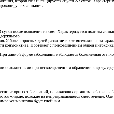
ажения, второй глаз инфицируется спустя 2-3 суток. Характери
 провоцируя их слипание.
3 сутки после появления на свет. Характеризуется полным слип
одержимого.
я. У более взрослых детей развитие также возможно из-за зара
ти конъюнктива. Протекает с присоединением общей интоксикац
При данной форме заболевания наблюдается болезненная отечнос
ми осложнениями при несвоевременном обращении к врачу, сред
респираторных заболеваний, поражающих организм ребенка любог
аются жидкие, похожие на непрекращающееся слезотечение. Од
жимое конъюнктива будет гнойным.