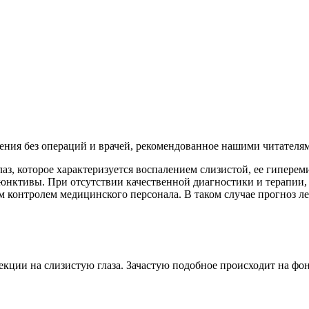
рения без операций и врачей, рекомендованное нашими читателя
з, которое характеризуется воспалением слизистой, ее гиперем
ктивы. При отсутствии качественной диагностики и терапии, в
 контролем медицинского персонала. В таком случае прогноз л
кции на слизистую глаза. Зачастую подобное происходит на фо