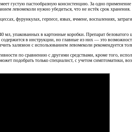
имеет густую пастообразную консистенцию. За одно применение 
анием левомеколи нужно убедиться, что не истёк срок хранения.
цессах, фурункулах, герпесе, язвах, ячмене, воспалениях, зат
40 мл, упакованных в картонные коробки. Препарат беловатого 
содержится в инструкции, но главные из них — это возможнос
чить халязион с использованием левомеколи рекомендуется толь
вности по сравнению с другими средствами, кроме того, исполь
может подобрать только специалист, с учетом симптоматики, 