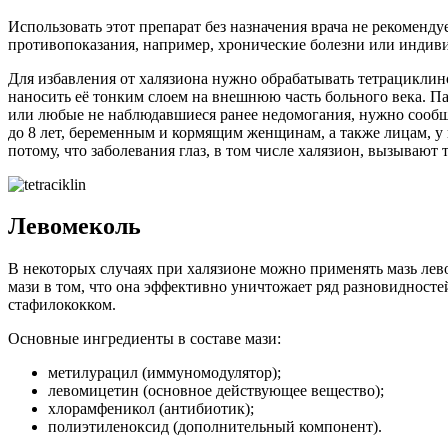
Использовать этот препарат без назначения врача не рекоменд
противопоказания, например, хронические болезни или индиви
Для избавления от халязиона нужно обрабатывать тетрациклин
наносить её тонким слоем на внешнюю часть больного века. П
или любые не наблюдавшиеся ранее недомогания, нужно сообщи
до 8 лет, беременным и кормящим женщинам, а также лицам, у к
потому, что заболевания глаз, в том числе халязион, вызываю
Левомеколь
В некоторых случаях при халязионе можно применять мазь лево
мази в том, что она эффективно уничтожает ряд разновидност
стафилококком.
Основные ингредиенты в составе мази:
метилурацил (иммуномодулятор);
левомицетин (основное действующее вещество);
хлорамфеникол (антибиотик);
полиэтиленоксид (дополнительный компонент).