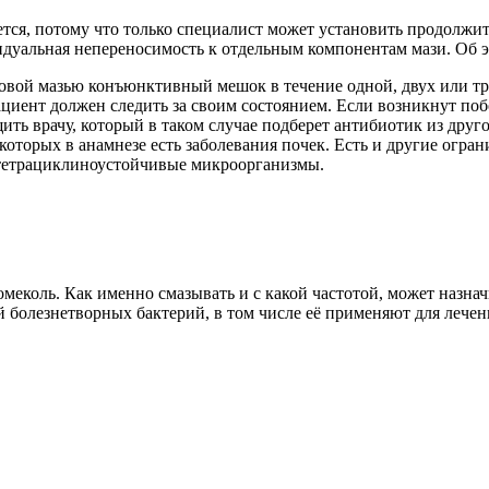
уется, потому что только специалист может установить продолжи
дуальная непереносимость к отдельным компонентам мази. Об эт
овой мазью конъюнктивный мешок в течение одной, двух или трё
ациент должен следить за своим состоянием. Если возникнут п
ть врачу, который в таком случае подберет антибиотик из друг
оторых в анамнезе есть заболевания почек. Есть и другие огран
т тетрациклиноустойчивые микроорганизмы.
меколь. Как именно смазывать и с какой частотой, может назнач
ей болезнетворных бактерий, в том числе её применяют для ле