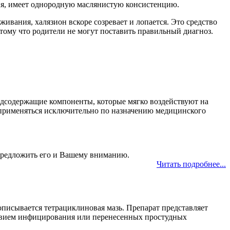
вия, имеет однородную маслянистую консистенцию.
ивания, халязион вскоре созревает и лопается. Это средство
потому что родители не могут поставить правильный диагноз.
родсодержащие компоненты, которые мягко воздействуют на
 применяться исключительно по назначению медицинского
предложить его и Вашему вниманию.
Читать подробнее...
описывается тетрациклиновая мазь. Препарат представляет
ствием инфицирования или перенесенных простудных