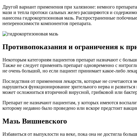
Другой вариант применения при халязионе: немного препарата
мази и тепла протоки сальных желез расширяются и содержимое
нанесена гидрокортизоновая мазь. Распространенные побочны
непереносимости компонентов препарата.
Противопоказания и ограничения к п
Некоторым категориям пациентов препарат назначают с больш
Также не следует применять препарат одновременно с нитрог
не очень большой, но если пациент принимает какое-либо лека
Последствия от применения лекарств, которые не сочетаются м
нарушиться функционирование зрительного нерва и развиться
может осложниться вторичной вирусной, грибковой или бакте
Препарат не назначают пациентам, у которых имеются воспалит
которому недавно было проведено или вскоре предстоит вакци
Мазь Вишневского
Избавиться от выпуклости на веке, пока она не достигла больши