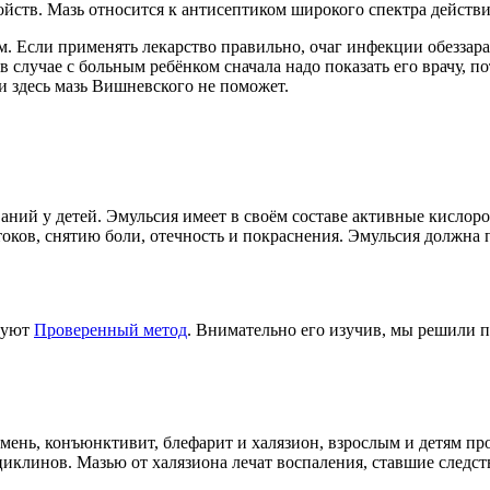
войств. Мазь относится к антисептиком широкого спектра дейст
 Если применять лекарство правильно, очаг инфекции обеззараж
 в случае с больным ребёнком сначала надо показать его врачу, 
 и здесь мазь Вишневского не поможет.
ваний у детей. Эмульсия имеет в своём составе активные кисло
оков, снятию боли, отечность и покраснения. Эмульсия должна
ьзуют
Проверенный метод
. Внимательно его изучив, мы решили 
мень, конъюнктивит, блефарит и халязион, взрослым и детям пр
ациклинов. Мазью от халязиона лечат воспаления, ставшие след