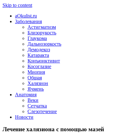
Skip to content
aOkulist.ru
Заболевания
Астигматизм
Близорукость
Глаукома
Дальнозоркость
Демодекоз
Катаракта
Конъюнктивит
Косоглазие
Миопия
Общая
Халязион
Ячмень
Анатомия
Веки
Сетчатка
Слезотечение
Новости
Лечение халязиона с помощью мазей