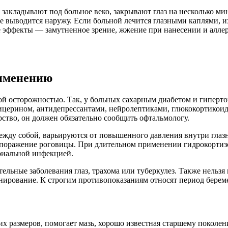
 закладывают под больное веко, закрывают глаз на несколько м
 выводится наружу. Если больной лечится глазными каплями, их
е эффекты — замутненное зрение, жжение при нанесении и алле
рименению
ой осторожностью. Так, у больных сахарным диабетом и гиперт
лицерином, антидепрессантами, нейролептиками, глюкокортикои
рство, он должен обязательно сообщить офтальмологу.
ежду собой, варьируются от повышенного давления внутри глазн
 поражение роговицы. При длительном применении гидрокортизо
риальной инфекцией.
ельные заболевания глаз, трахома или туберкулез. Также нельзя
нирование. К строгим противопоказаниям относят период берем
х размеров, помогает мазь, хорошо известная старшему поколению