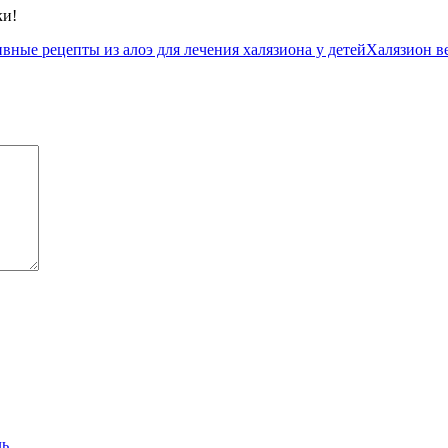
ки!
вные рецепты из алоэ для лечения халязиона у детей
Халязион ве
ль