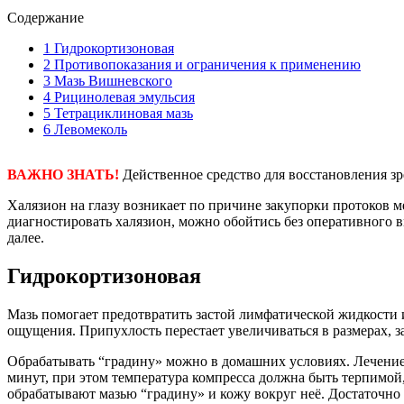
Содержание
1
Гидрокортизоновая
2
Противопоказания и ограничения к применению
3
Мазь Вишневского
4
Рицинолевая эмульсия
5
Тетрациклиновая мазь
6
Левомеколь
ВАЖНО ЗНАТЬ!
Действенное средство для восстановления з
Халязион на глазу возникает по причине закупорки протоков 
диагностировать халязион, можно обойтись без оперативного в
далее.
Гидрокортизоновая
Мазь помогает предотвратить застой лимфатической жидкости и
ощущения. Припухлость перестает увеличиваться в размерах, з
Обрабатывать “градину» можно в домашних условиях. Лечение 
минут, при этом температура компресса должна быть терпимой
обрабатывают мазью “градину» и кожу вокруг неё. Достаточно п