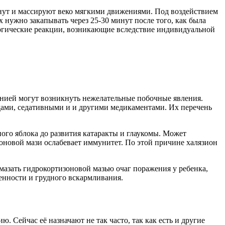
инут и массируют веко мягкими движениями. Под воздействием
 нужно закапывать через 25-30 минут после того, как была
ргические реакции, возникающие вследствие индивидуальной
онией могут возникнуть нежелательные побочные явления.
дами, седативными и и другими медикаментами. Их перечень
ого яблока до развития катаракты и глаукомы. Может
новой мази ослабевает иммунитет. По этой причине халязион
 мазать гидрокортизоновой мазью очаг поражения у ребенка,
енности и грудного вскармливания.
. Сейчас её назначают не так часто, так как есть и другие