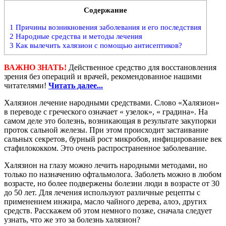
Содержание
1
Причины возникновения заболевания и его последствия
2
Народные средства и методы лечения
3
Как вылечить халязион с помощью антисептиков?
ВАЖНО ЗНАТЬ!
Действенное средство для восстановления
зрения без операций и врачей, рекомендованное нашими
читателями!
Читать далее...
Халязион лечение народными средствами. Слово «Халязион»
в переводе с греческого означает « узелок», « градина». На
самом деле это болезнь, возникающая в результате закупорки
проток сальной железы. При этом происходит застаивание
сальных секретов, бурный рост микробов, инфицирование век
стафилококком. Это очень распространенное заболевание.
Халязион на глазу можно лечить народными методами, но
только по назначению офтальмолога. Заболеть можно в любом
возрасте, но более подвержены болезни люди в возрасте от 30
до 50 лет. Для лечения используют различные рецепты с
применением инжира, масло чайного дерева, алоэ, других
средств. Расскажем об этом немного позже, сначала следует
узнать, что же это за болезнь халязион?