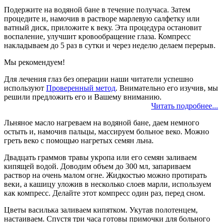
Подержите на водяной бане в течение получаса. Затем
процедите и, намочив в растворе марлевую салфетку или
ватный диск, приложите к веку. Эта процедура остановит
воспаление, улучшит кровообращение глаза. Компресс
накладываем до 5 раз в сутки и через неделю делаем перерыв.
Мы рекомендуем!
Для лечения глаз без операции наши читатели успешно
используют
Проверенный метод
. Внимательно его изучив, мы
решили предложить его и Вашему вниманию.
Читать подробнее...
Льняное масло нагреваем на водяной бане, даем немного
остыть и, намочив пальцы, массируем больное веко. Можно
греть веко с помощью нагретых семян льна.
Двадцать граммов травы укропа или его семян заливаем
кипящей водой. Доводим объем до 300 мл, запариваем
раствор на очень малом огне. Жидкостью можно протирать
веки, а кашицу уложив в несколько слоев марли, используем
как компресс. Делайте этот компресс один раз, перед сном.
Цветы василька заливаем кипятком. Укутав полотенцем,
настаиваем. Спустя три часа готовы примочки для больного