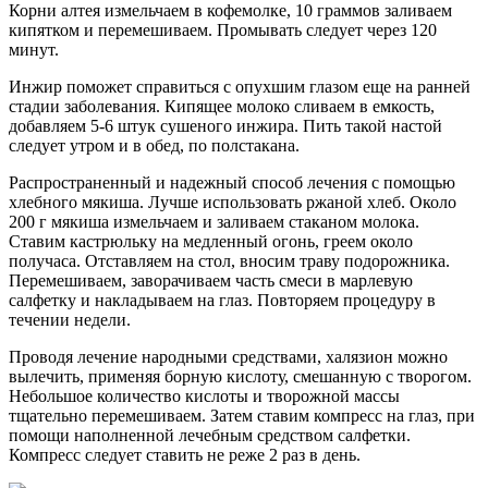
Корни алтея измельчаем в кофемолке, 10 граммов заливаем
кипятком и перемешиваем. Промывать следует через 120
минут.
Инжир поможет справиться с опухшим глазом еще на ранней
стадии заболевания. Кипящее молоко сливаем в емкость,
добавляем 5-6 штук сушеного инжира. Пить такой настой
следует утром и в обед, по полстакана.
Распространенный и надежный способ лечения с помощью
хлебного мякиша. Лучше использовать ржаной хлеб. Около
200 г мякиша измельчаем и заливаем стаканом молока.
Ставим кастрюльку на медленный огонь, греем около
получаса. Отставляем на стол, вносим траву подорожника.
Перемешиваем, заворачиваем часть смеси в марлевую
салфетку и накладываем на глаз. Повторяем процедуру в
течении недели.
Проводя лечение народными средствами, халязион можно
вылечить, применяя борную кислоту, смешанную с творогом.
Небольшое количество кислоты и творожной массы
тщательно перемешиваем. Затем ставим компресс на глаз, при
помощи наполненной лечебным средством салфетки.
Компресс следует ставить не реже 2 раз в день.