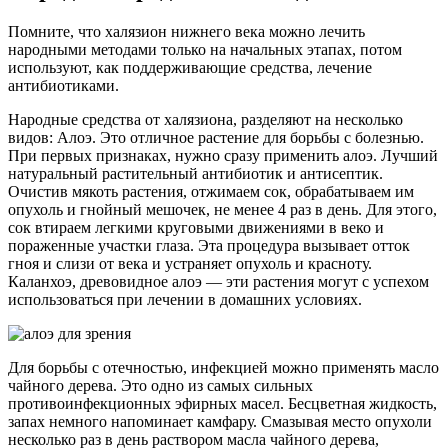
Помните, что халязион нижнего века можно лечить
народными методами только на начальных этапах, потом
используют, как поддерживающие средства, лечение
антибиотиками.
Народные средства от халязиона, разделяют на несколько
видов: Алоэ. Это отличное растение для борьбы с болезнью.
При первых признаках, нужно сразу применить алоэ. Лучший
натуральный растительный антибиотик и антисептик.
Очистив мякоть растения, отжимаем сок, обрабатываем им
опухоль и гнойный мешочек, не менее 4 раз в день. Для этого,
сок втираем легкими круговыми движениями в веко и
пораженные участки глаза. Эта процедура вызывает отток
гноя и слизи от века и устраняет опухоль и красноту.
Каланхоэ, древовидное алоэ — эти растения могут с успехом
использоваться при лечении в домашних условиях.
Для борьбы с отечностью, инфекцией можно применять масло
чайного дерева. Это одно из самых сильных
противоинфекционных эфирных масел. Бесцветная жидкость,
запах немного напоминает камфару. Смазывая место опухоли
несколько раз в день раствором масла чайного дерева,