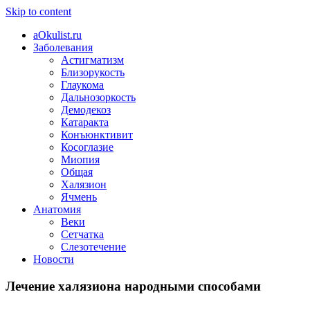
Skip to content
aOkulist.ru
Заболевания
Астигматизм
Близорукость
Глаукома
Дальнозоркость
Демодекоз
Катаракта
Конъюнктивит
Косоглазие
Миопия
Общая
Халязион
Ячмень
Анатомия
Веки
Сетчатка
Слезотечение
Новости
Лечение халязиона народными способами