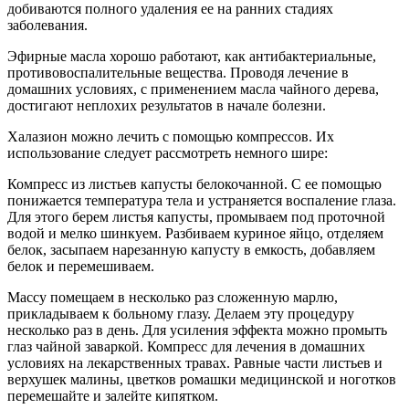
добиваются полного удаления ее на ранних стадиях
заболевания.
Эфирные масла хорошо работают, как антибактериальные,
противовоспалительные вещества. Проводя лечение в
домашних условиях, с применением масла чайного дерева,
достигают неплохих результатов в начале болезни.
Халазион можно лечить с помощью компрессов. Их
использование следует рассмотреть немного шире:
Компресс из листьев капусты белокочанной. С ее помощью
понижается температура тела и устраняется воспаление глаза.
Для этого берем листья капусты, промываем под проточной
водой и мелко шинкуем. Разбиваем куриное яйцо, отделяем
белок, засыпаем нарезанную капусту в емкость, добавляем
белок и перемешиваем.
Массу помещаем в несколько раз сложенную марлю,
прикладываем к больному глазу. Делаем эту процедуру
несколько раз в день. Для усиления эффекта можно промыть
глаз чайной заваркой. Компресс для лечения в домашних
условиях на лекарственных травах. Равные части листьев и
верхушек малины, цветков ромашки медицинской и ноготков
перемешайте и залейте кипятком.