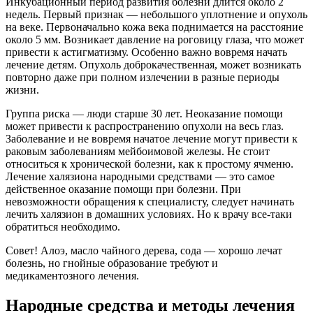
Инкубационный период развития болезни длится около 2
недель. Первый признак — небольшого уплотнение и опухоль
на веке. Первоначально кожа века поднимается на расстояние
около 5 мм. Возникает давление на роговицу глаза, что может
привести к астигматизму. Особенно важно вовремя начать
лечение детям. Опухоль доброкачественная, может возникать
повторно даже при полном излечении в разные периоды
жизни.
Группа риска — люди старше 30 лет. Неоказание помощи
может привести к распространению опухоли на весь глаз.
Заболевание и не вовремя начатое лечение могут привести к
раковым заболеваниям мейбоимовой железы. Не стоит
относиться к хронической болезни, как к простому ячменю.
Лечение халязиона народными средствами — это самое
действенное оказание помощи при болезни. При
невозможности обращения к специалисту, следует начинать
лечить халязион в домашних условиях. Но к врачу все-таки
обратиться необходимо.
Совет! Алоэ, масло чайного дерева, сода — хорошо лечат
болезнь, но гнойные образование требуют и
медикаментозного лечения.
Народные средства и методы лечения