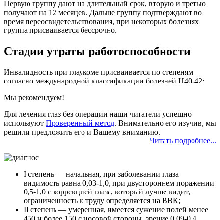
Первую группу дают на длительный срок, вторую и третью
получают на 12 месяцев. Дальше группу подтверждают во
время переосвидетельствования, при некоторых болезнях
группа присваивается бессрочно.
Стадии утраты работоспособности
Инвалидность при глаукоме присваивается по степеням
согласно международной классификации болезней Н40-42:
Мы рекомендуем!
Для лечения глаз без операции наши читатели успешно
используют
Проверенный метод
. Внимательно его изучив, мы
решили предложить его и Вашему вниманию.
Читать подробнее...
I степень — начальная, при заболевании глаза
видимость равна 0,03-1,0, при двустороннем поражении
0,5-1,0 с коррекцией глаза, который лучше видит,
ограниченность к труду определяется на ВВК;
II степень — умеренная, имеется сужение полей менее
450 и более 150 с носовой стороны, зрение 0,09-0,4