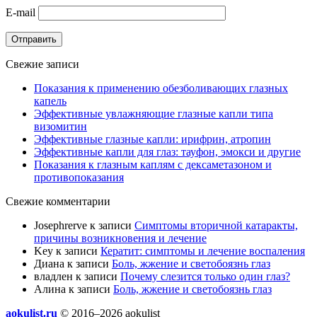
E-mail
Отправить
Свежие записи
Показания к применению обезболивающих глазных
капель
Эффективные увлажняющие глазные капли типа
визомитин
Эффективные глазные капли: ирифрин, атропин
Эффективные капли для глаз: тауфон, эмокси и другие
Показания к глазным каплям с дексаметазоном и
противопоказания
Свежие комментарии
Josephrerve
к записи
Симптомы вторичной катаракты,
причины возникновения и лечение
Key
к записи
Кератит: симптомы и лечение воспаления
Диана
к записи
Боль, жжение и светобоязнь глаз
владлен
к записи
Почему слезится только один глаз?
Алина
к записи
Боль, жжение и светобоязнь глаз
aokulist.ru
© 2016–2026 aokulist