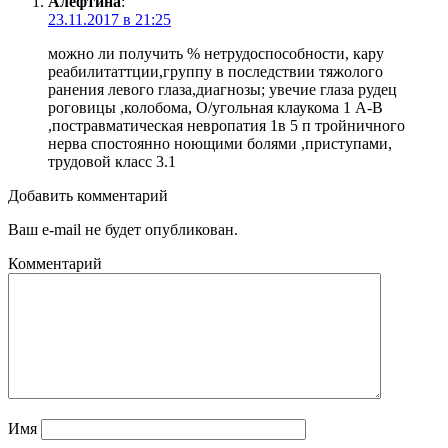
Алефтина
:
23.11.2017 в 21:25
можно ли получить % нетрудоспособности, кару
реабилитаттции,группу в последствии тяжолого
ранения левого глаза,диагнозы; увечие глаза рудец
роговицы ,колобома, О/угольная клаукома 1 А-В
,постравматическая невропатия 1в 5 п тройничного
нерва спостоянно ноющими болями ,приступами,
трудовой класс 3.1
Добавить комментарий
Ваш e-mail не будет опубликован.
Комментарий
Имя