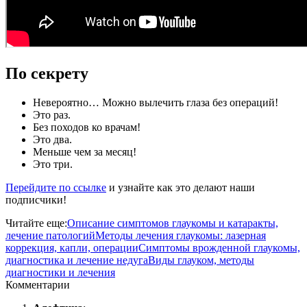
По секрету
Невероятно… Можно вылечить глаза без операций!
Это раз.
Без походов ко врачам!
Это два.
Меньше чем за месяц!
Это три.
Перейдите по ссылке
и узнайте как это делают наши
подписчики!
Читайте еще:
Описание симптомов глаукомы и катаракты,
лечение патологий
Методы лечения глаукомы: лазерная
коррекция, капли, операции
Симптомы врожденной глаукомы,
диагностика и лечение недуга
Виды глауком, методы
диагностики и лечения
Комментарии