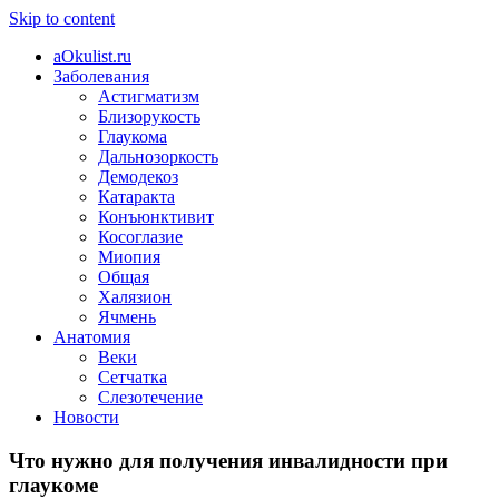
Skip to content
aOkulist.ru
Заболевания
Астигматизм
Близорукость
Глаукома
Дальнозоркость
Демодекоз
Катаракта
Конъюнктивит
Косоглазие
Миопия
Общая
Халязион
Ячмень
Анатомия
Веки
Сетчатка
Слезотечение
Новости
Что нужно для получения инвалидности при
глаукоме