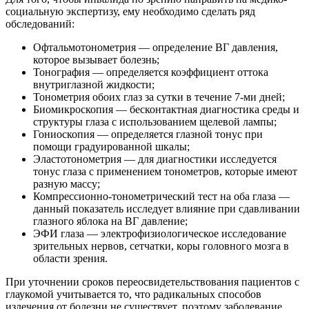
социальную экспертизу, ему необходимо сделать ряд
обследований:
Офтальмотонометрия — определение ВГ давления,
которое вызывает болезнь;
Тонография — определяется коэффициент оттока
внутриглазной жидкости;
Тонометрия обоих глаз за сутки в течение 7-ми дней;
Биомикроскопия — бесконтактная диагностика среды и
структуры глаза с использованием щелевой лампы;
Гониоскопия — определяется глазной тонус при
помощи градуированной шкалы;
Эластотонометрия — для диагностики исследуется
тонус глаза с применением тонометров, которые имеют
разную массу;
Компрессионно-тонометрический тест на оба глаза —
данный показатель исследует влияние при сдавливании
глазного яблока на ВГ давление;
ЭФИ глаза — электрофизиологическое исследование
зрительных нервов, сетчатки, коры головного мозга в
области зрения.
При уточнении сроков переосвидетельствования пациентов с
глаукомой учитывается то, что радикальных способов
излечения от болезни не существует, поэтому заболевание