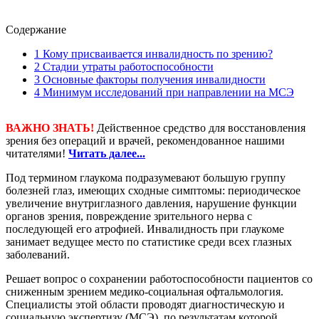
Содержание
1
Кому присваивается инвалидность по зрению?
2
Стадии утраты работоспособности
3
Основные факторы получения инвалидности
4
Минимум исследований при направлении на МСЭ
ВАЖНО ЗНАТЬ!
Действенное средство для восстановления
зрения без операций и врачей, рекомендованное нашими
читателями!
Читать далее...
Под термином глаукома подразумевают большую группу
болезней глаз, имеющих сходные симптомы: периодическое
увеличение внутриглазного давления, нарушение функции
органов зрения, повреждение зрительного нерва с
последующей его атрофией. Инвалидность при глаукоме
занимает ведущее место по статистике среди всех глазных
заболеваний.
Решает вопрос о сохранении работоспособности пациентов со
сниженным зрением медико-социальная офтальмология.
Специалисты этой области проводят диагностическую и
социальную экспертизу (МСЭ), по результатам которой