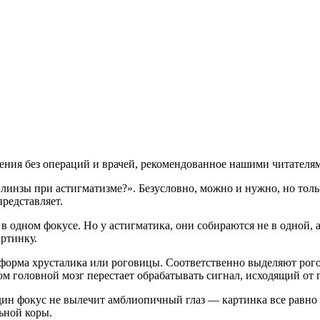
рения без операций и врачей, рекомендованное нашими читателя
линзы при астигматизме?». Безусловно, можно и нужно, но тол
представляет.
в одном фокусе. Но у астигматика, они собираются не в одной, а 
артинку.
 форма хрусталика или роговицы. Соответственно выделяют рог
м головной мозг перестает обрабатывать сигнал, исходящий от г
дин фокус не вылечит амблиопичный глаз — картинка все равно 
ьной коры.