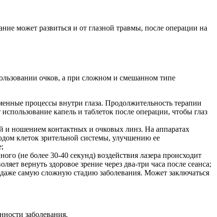
ние может развиться и от глазной травмы, после операции на
пользовании очков, а при сложном и смешанном типе
енные процессы внутри глаза. Продолжительность терапии
т использование капель и таблеток после операции, чтобы глаз
ей и ношением контактных и очковых линз. На аппаратах
одом клеток зрительной системы, улучшению ее
;
ого (не более 30-40 секунд) воздействия лазера происходит
яет вернуть здоровое зрение через два-три часа после сеанса;
ь даже самую сложную стадию заболевания. Может заключаться
нности заболевания.