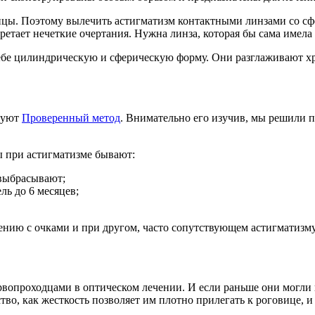
ицы. Поэтому вылечить астигматизм контактными линзами со с
бретает нечеткие очертания. Нужна линза, которая бы сама имел
ебе цилиндрическую и сферическую форму. Они разглаживают хр
ьзуют
Проверенный метод
. Внимательно его изучив, мы решили 
ы при астигматизме бывают:
 выбрасывают;
ль до 6 месяцев;
нию с очками и при другом, часто сопутствующем астигматизм
вопроходцами в оптическом лечении. И если раньше они могли 
тво, как жесткость позволяет им плотно прилегать к роговице, 