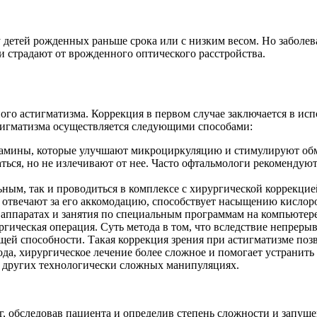
 детей рожденных раньше срока или с низким весом. Но заболева
и страдают от врожденного оптического расстройства.
ого астигматизма. Коррекция в первом случае заключается в ис
стигматизма осуществляется следующими способами:
амины, которые улучшают микроциркуляцию и стимулируют обм
аться, но не излечивают от нее. Часто офтальмологи рекомендую
ьным, так и проводиться в комплексе с хирургической коррекци
е отвечают за его аккомодацию, способствует насыщению кислор
 аппаратах и занятия по специальным программам на компьютере
гическая операция. Суть метода в том, что вследствие непрерывн
 способности. Такая коррекция зрения при астигматизме позвол
ода, хирургическое лечение более сложное и помогает устранит
и других технологически сложных манипуляциях.
, обследовав пациента и определив степень сложности и запуще