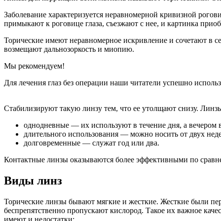
Заболевание характеризуется неравномерной кривизной рогов
примыкают к роговице глаза, съезжают с нее, и картинка прио
Торические имеют неравномерное искривление и сочетают в с
возмещают дальнозоркость и миопию.
Мы рекомендуем!
Для лечения глаз без операции наши читатели успешно испол
Стабилизируют такую линзу тем, что ее утолщают снизу. Линз
однодневные — их используют в течение дня, а вечером
длительного использования — можно носить от двух неде
долговременные — служат год или два.
Контактные линзы оказываются более эффективными по сравне
Виды линз
Торические линзы бывают мягкие и жесткие. Жесткие были пер
беспрепятственно пропускают кислород. Такое их важное качес
имеют и недостатки: