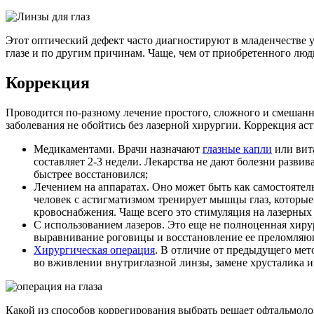
Этот оптический дефект часто диагностируют в младенчестве у
глазе и по другим причинам. Чаще, чем от приобретенного люд
Коррекция
Проводится по-разному лечение простого, сложного и смешанн
заболевания не обойтись без лазерной хирургии. Коррекция а
Медикаментами. Врачи назначают
глазные капли
или вит
составляет 2-3 недели. Лекарства не дают болезни развив
быстрее восстановился;
Лечением на аппаратах. Оно может быть как самостоятел
человек с астигматизмом тренирует мышцы глаз, которы
кровоснабжения. Чаще всего это стимуляция на лазерных
С использованием лазеров. Это еще не полноценная хирур
выравнивание роговицы и восстановление ее преломляющей
Хирургическая операция
. В отличие от предыдущего мет
во вживлении внутриглазной линзы, замене хрусталика 
Какой из способов коррегирования выбрать решает офтальмолог