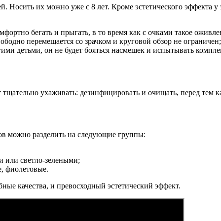
й. Носить их можно уже с 8 лет. Кроме эстетического эффекта у 
мфортно бегать и прыгать, в то время как с очками такое ожив
ободно перемещается со зрачком и круговой обзор не ограничен;
ими детьми, он не будет бояться насмешек и испытывать комплек
ет тщательно ухаживать: дезинфицировать и очищать, перед тем ка
ов можно разделить на следующие группы:
и или светло-зелеными;
е, фиолетовые.
бные качества, и превосходный эстетический эффект.