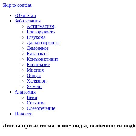
Skip to content
aOkulist.ru
Заболевания
Астигматизм
Близорукость
Глаукома
Дальнозоркость
Демодекоз
Катаракта
Конъюнктивит
Косоглазие
Миопия
Общая
Халязион
Ячмень
Анатомия
Веки
Сетчатка
Слезотечение
Новости
Линзы при астигматизме: виды, особенности под