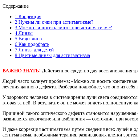
Содержание
1
Коррекция
2
Нужны ли очки при астигматизме?
3
Можно ли носить линзы при астигматизме?
4
Линзы
5
Виды линз
6
Как подобрать
7
Линзы для детей
8
Цветные линзы для астигматизма
ВАЖНО ЗНАТЬ!
Действенное средство для восстановления з
Людей часто волнует проблема: «Можно ли носить контактные 
лечения данного дефекта. Разберем подробнее, что оно из себя 
У здорового человека в системе зрения лучи света соединяются 
вторая за ней. В результате он не может видеть полноценную к
Причиной такого оптического дефекта становится нарушенная
развивается косоглазие или амблиопия — состояние, при которо
И даже коррекция астигматизма путем сведения всех лучей в о
астигматизма, необходима терапия, развивающая клетки зрител