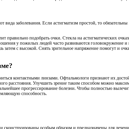
 от вида заболевания. Если астигматизм простой, то обязатель
лит правильно подобрать очки. Стекла на астигматических очка
 ношения у пожилых людей часто развиваются головокружение и
шь затем с высокой. Снять зрительное напряжение помогут и оч
зме?
читься контактными линзами. Офтальмологи признают их достой
ьного расстояния. Улучшить зрение таким способом можно макси
льнейшее прогрессирование болезни. Чтобы полностью вылечит
ломляющую способность.
 сконструированы особым образом и предназначены для лечения