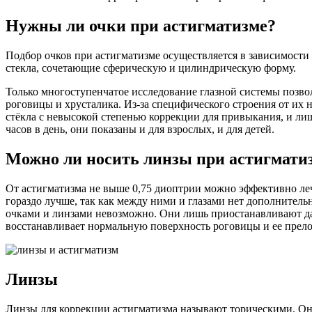
Нужны ли очки при астигматизме?
Подбор очков при астигматизме осуществляется в зависимости
стекла, сочетающие сферическую и цилиндрическую форму.
Только многоступенчатое исследование глазной системы позво
роговицы и хрусталика. Из-за специфического строения от их
стёкла с невысокой степенью коррекции для привыкания, и ли
часов в день, они показаны и для взрослых, и для детей.
Можно ли носить линзы при астигмати
От астигматизма не выше 0,75 диоптрии можно эффективно ле
гораздо лучше, так как между ними и глазами нет дополнител
очками и линзами невозможно. Они лишь приостанавливают да
восстанавливает нормальную поверхность роговицы и ее пре
Линзы
Линзы для коррекции астигматизма называют торическими. Они