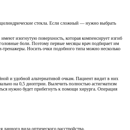
ны цилиндрические стекла. Если сложный — нужно выбрать
х имеют изогнутую поверхность, которая компенсирует изгиб
 головные боли. Поэтому первые месяцы врач подбирает им
ки-тренажеры. Носить очки подобного типа можно несколько
ной и удобной альтернативой очкам. Пациент видит в них
мально на 0,5 диоптрии. Вылечить полностью астигматизм
ься нужно будет прибегнуть к помощи хирурга. Операция
 данного вида оптического расстройства.