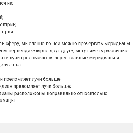
ся на:
й;
оптрий;
птрий.
ой сферу, мысленно по ней можно прочертить меридианы.
ны перпендикулярно друг другу, могут иметь различные
товые лучи преломляются через главные меридианы и
еляют на:
н преломляет лучи больше;
идиан преломляет лучи больше;
дианы расположены неправильно относительно
говицы.