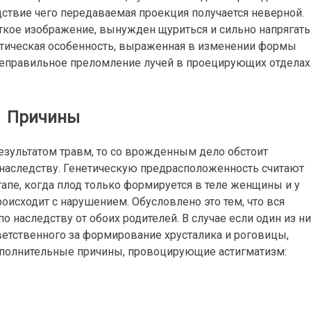
ствие чего передаваемая проекция получается неверной.
ткое изображение, вынужден щуриться и сильно напрягать
етическая особенность, выраженная в изменении формы
неправильное преломление лучей в проецирующих отделах
Причины
езультатом травм, то со врожденным дело обстоит
 наследству. Генетическую предрасположенность считают
тапе, когда плод только формируется в теле женщины и у
роисходит с нарушением. Обусловлено это тем, что вся
 наследству от обоих родителей. В случае если один из ни
ветственного за формирование хрусталика и роговицы,
дополнительные причины, провоцирующие астигматизм: