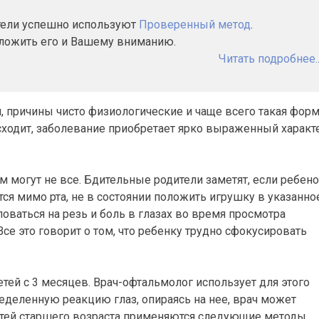
атели успешно используют
Проверенный метод
.
дложить его и Вашему вниманию.
Читать подробнее..
й, причины чисто физиологические и чаще всего такая фор
оисходит, заболевание приобретает ярко выраженный характ
м могут не все. Бдительные родители заметят, если ребен
ся мимо рта, не в состоянии положить игрушку в указанно
оваться на резь и боль в глазах во время просмотра
Все это говорит о том, что ребенку трудно сфокусировать
тей с 3 месяцев. Врач-офтальмолог использует для этого
деленную реакцию глаз, опираясь на нее, врач может
етей старшего возраста применяются следующие методы