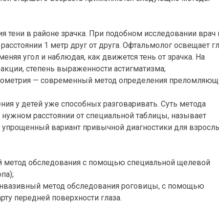
я тени в районе зрачка. При подобном исследовании врач 
 расстоянии 1 метр друг от друга. Офтальмолог освещает г
няя угол и наблюдая, как движется тень от зрачка. На
ракции, степень выраженности астигматизма;
тометрия — современный метод определения преломляющ
ния у детей уже способных разговаривать. Суть метода
на нужном расстоянии от специальной таблицы, называет
о упрощенный вариант привычной диагностики для взрослы
й метод обследования с помощью специальной щелевой
па);
инвазивный метод обследования роговицы, с помощью
рту передней поверхности глаза.