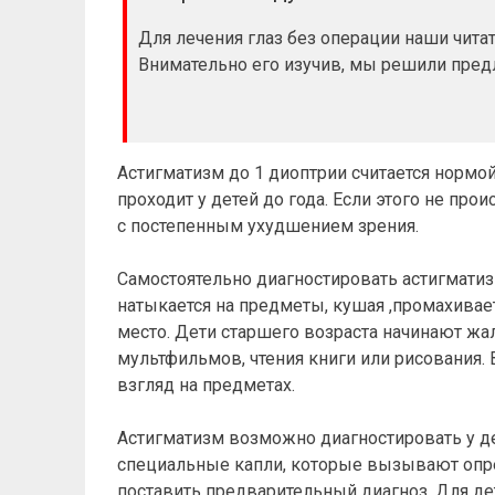
Для лечения глаз без операции наши чит
Внимательно его изучив, мы решили пре
Астигматизм до 1 диоптрии считается нормо
проходит у детей до года. Если этого не пр
с постепенным ухудшением зрения.
Самостоятельно диагностировать астигматиз
натыкается на предметы, кушая ,промахивает
место. Дети старшего возраста начинают жал
мультфильмов, чтения книги или рисования. 
взгляд на предметах.
Астигматизм возможно диагностировать у де
специальные капли, которые вызывают опре
поставить предварительный диагноз. Для д