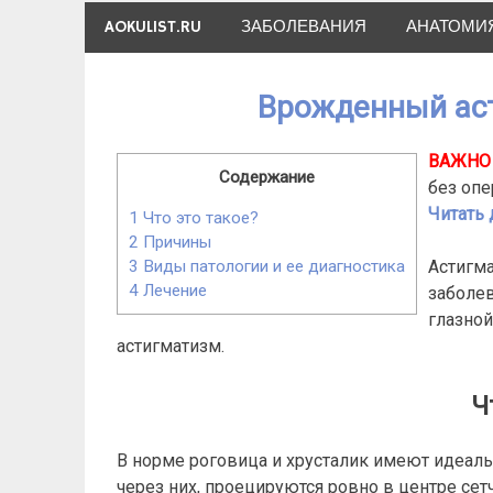
Skip
AOKULIST.RU
ЗАБОЛЕВАНИЯ
АНАТОМИ
to
content
Врожденный аст
ВАЖНО 
Содержание
без опе
Читать д
1
Что это такое?
2
Причины
Астигм
3
Виды патологии и ее диагностика
4
Лечение
заболев
глазной
астигматизм.
Ч
В норме роговица и хрусталик имеют идеал
через них, проецируются ровно в центре сет