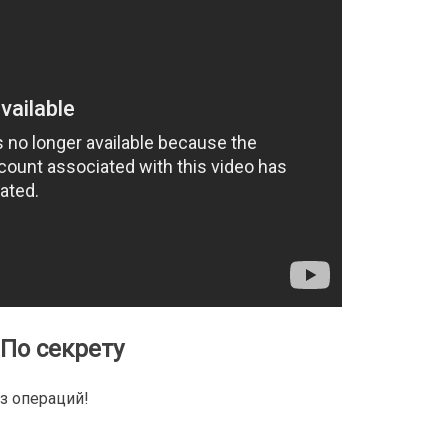
По секрету
з операций!