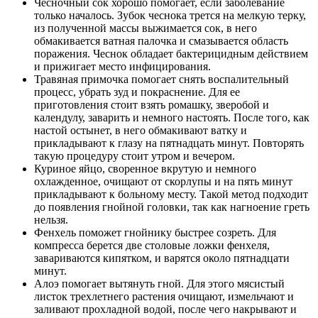
Чесночный сок хорошо помогает, если заболевание
только началось. Зубок чеснока трется на мелкую терку,
из полученной массы выжимается сок, в него
обмакивается ватная палочка и смазывается область
поражения. Чеснок обладает бактерицидным действием
и прижигает место инфицирования.
Травяная примочка помогает снять воспалительный
процесс, убрать зуд и покраснение. Для ее
приготовления стоит взять ромашку, зверобой и
календулу, заварить и немного настоять. После того, как
настой остынет, в него обмакивают ватку и
прикладывают к глазу на пятнадцать минут. Повторять
такую процедуру стоит утром и вечером.
Куриное яйцо, своренное вкрутую и немного
охлажденное, очищают от скорлупы и на пять минут
прикладывают к больному месту. Такой метод подходит
до появления гнойной головки, так как нагноение греть
нельзя.
Фенхель поможет гнойнику быстрее созреть. Для
компресса берется две столовые ложки фенхеля,
завариваются кипятком, и варятся около пятнадцати
минут.
Алоэ помогает вытянуть гной. Для этого мясистый
листок трехлетнего растения очищают, измельчают и
заливают прохладной водой, после чего накрывают и