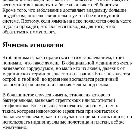
чего может вскакивать эта болезнь и как с ней бороться.
Кроме того, что заболевание доставляет владельцу большие
неудобства, оно еще свидетельствует о сбое в иммунной
системе. Поэтому, если ячмень на веке появляется очень часто
и долго проходит, это является поводом для того, чтоб
обратиться к иммунологу.
Ячмень этиология
Чтоб понимать, как справиться с этим заболеванием, стоит
понимать, что такое ячмень. В официальной медицине ячмень
называется гордеулумом, но мало кто из людей, далеких от
медицинских терминов, знает это название. Болезнь является
острой и гнойной, во время нее воспаляется ресничный
волосяной фолликул или сальная железа под веком.
В большинстве случаев ячмень, этиология которого
бактериальная, вызывает стрептококк или золотистый
стафилококк. Болезнь является неконтагиозным, то есть
таким, которым невозможно заразиться при контактах с
больным человеком, как это случается при конъюнктивите, но
использовать индивидуальные полотенца и платки, всё же,
желательно.