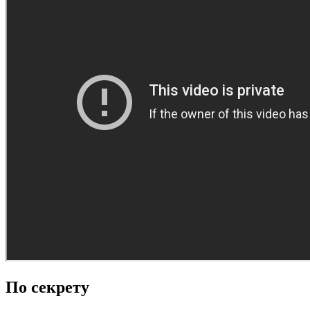
По секрету