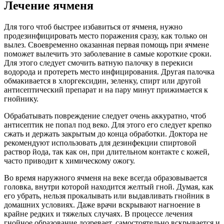
Лечение ячменя
Для того чтоб быстрее избавиться от ячменя, нужно
продезинфицировать место поражения сразу, как только он
вылез. Своевременно оказанная первая помощь при ячмене
поможет вылечить это заболевание в самые короткие сроки.
Для этого следует смочить ватную палочку в перекиси
водорода и протереть место инфицирования. Другая палочка
обмакивается в хлоргексидин, зеленку, спирт или другой
антисептический препарат и на пару минут прижимается к
гнойнику.
Обрабатывать повреждение следует очень аккуратно, чтоб
антисептик не попал под веко. Для этого его следует крепко
сжать и держать закрытым до конца обработки. Доктора не
рекомендуют использовать для дезинфекции спиртовой
раствор йода, так как он, при длительном контакте с кожей,
часто приводит к химическому ожогу.
Во время наружного ячменя на веке всегда образовывается
головка, внутри которой находится желтый гной. Думая, как
его убрать, нельзя прокалывать или выдавливать гнойник в
домашних условиях. Даже врачи вскрывают нагноение в
крайне редких и тяжелых случаях. В процессе лечения
гнойное образование дозревает, самостоятельно вскрывается и