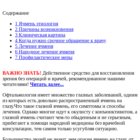
Содержание
1
Ячмень этиология
2
Причины возникновения
3
Клиническая картина
4
Когда нужно срочное обращение к врачу
5
Лечение ячменя
6
Народное лечение ячменя
7
Профилактические меры
ВАЖНО ЗНАТЬ!
Действенное средство для восстановления
зрения без операций и врачей, рекомендованное нашими
читателями!
Читать далее...
Офтальмология имеет множество глазных заболеваний, одним
из которых есть довольно распространенный ячмень на
глазу.Что такое глазной ячмень, его симптомы и способы
лечения. Однако многие идут к окулисту с конъюнктивитом, а
глазной ячмень считают чем-то обыденным и не серьезным,
прибегают к помощи народной медицины без врачебной
консультации, тем самим только усугубляя ситуацию.
Большинство людей не знают, чем опасен ячмень на глазу, от