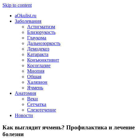
Skip to content
aOkulist.ru
Заболевания
Астигматизм
Близорукость
Глаукома
Дальнозоркость
Демодекоз
Катаракта
Конъюнктивит
Косоглазие
Миопия
Общая
Халязион
Ячмень
Анатомия
Веки
Сетчатка
Слезотечение
Новости
Как выглядит ячмень? Профилактика и лечение
болезни