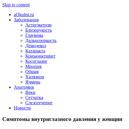
Skip to content
aOkulist.ru
Заболевания
Астигматизм
Близорукость
Глаукома
Дальнозоркость
Демодекоз
Катаракта
Конъюнктивит
Косоглазие
Миопия
Общая
Халязион
Ячмень
Анатомия
Веки
Сетчатка
Слезотечение
Новости
Симптомы внутриглазного давления у женщин