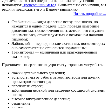
Для лечения глаз без операции наши читатели успешно
используют
Проверенный метод
. Внимательно его изучив, мы
решили предложить его и Вашему вниманию.
Читать подробнее...
Стабильной — когда давление всегда повышено, но
находится в одном пределе. Если проведя измерение
давления глаз после лечения вы заметили, что ситуация
не изменилась, стоит задуматься о возможном наличии
глаукомы;
Лабильной — периодические скачки вгд, после которых
оно самостоятельно становится нормальным;
Транзиторная — единичный или кратковременный
скачок вгд.
Причинами гипертензии внутри глаз у взрослых могут быть:
скачки артериального давления;
усталость глаз от работы за компьютером или долгих
просмотров телевизора;
пережитый стресс;
заболевания нервной или сердечно-сосудистой системы,
почек;
высокое внутричерепное давление;
отравление;
климакс.