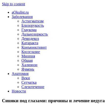
Skip to content
aOkulist.ru
Заболевания
Астигматизм
Близорукость
Глаукома
Дальнозоркость
Демодекоз
Катаракта
Конъюнктивит
Косоглазие
Миопия
Общая
Халязион
Ячмень
Анатомия
Веки
Сетчатка
Слезотечение
Новости
Синяки под глазами: причины и лечение недуга