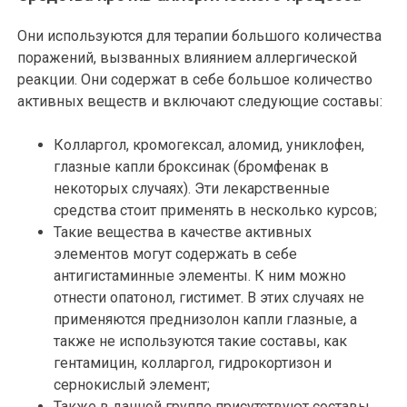
Они используются для терапии большого количества
поражений, вызванных влиянием аллергической
реакции. Они содержат в себе большое количество
активных веществ и включают следующие составы:
Колларгол, кромогексал, аломид, униклофен,
глазные капли броксинак (бромфенак в
некоторых случаях). Эти лекарственные
средства стоит применять в несколько курсов;
Такие вещества в качестве активных
элементов могут содержать в себе
антигистаминные элементы. К ним можно
отнести опатонол, гистимет. В этих случаях не
применяются преднизолон капли глазные, а
также не используются такие составы, как
гентамицин, колларгол, гидрокортизон и
сернокислый элемент;
Также в данной группе присутствуют составы,