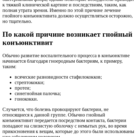
к тяжкой клинической картине и последствиям, таким, как
полная утрата зрения. Именно по этой причине лечение
гнойного конъюнктивита должно осуществляться осторожно,
но тщательно.
По какой причине возникает гнойный
конъюнктивит
Обычно развитие воспалительного процесса в конъюнктиве
начинается благодаря гноеродным бактериям, к примеру,
таким:
всяческие разновидности стафилококков;
стрептококки;
протеи;
синегнойная палочка;
гонококки.
Случается, что болезнь провоцируют бактерии, не
относящиеся к данной группе. Обычно гнойный
конъюнктивит передается посредством контакта, бактерии
попадают на слизистую оболочку с немытых рук, во время
прикосновения к вещам, которые до этого были использованы
уже заболевшим человеком.