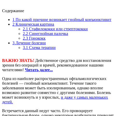
Содержание
1
По какой причине возникает гнойный конъюнктивит
2
Клиническая картина
2.1
Стафилококки или стрептококки
2.2
Синегнойная палочка
2.3
Гонококк
3
Лечение болезни
3.1
Схема терапии
ВАЖНО ЗНАТЬ!
Действенное средство для восстановления
зрения без операций и врачей, рекомендованное нашими
читателями!
Читать далее...
Одна из наиболее распространенных офтальмологических
болезней — гнойный конъюнктивит. Течение такого
заболевания может быть изолированным, однако вполне
возможно развитие совместно с другими болезнями. Болезнь
может возникнуть и у взрослых,
и даже у самых маленьких
детей.
Встречается данный недуг часто. Его провоцирует
бактериальная флора, однако некоторые возбудители приводят