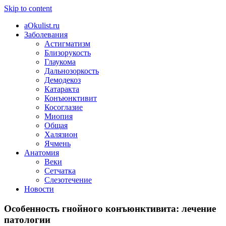
Skip to content
aOkulist.ru
Заболевания
Астигматизм
Близорукость
Глаукома
Дальнозоркость
Демодекоз
Катаракта
Конъюнктивит
Косоглазие
Миопия
Общая
Халязион
Ячмень
Анатомия
Веки
Сетчатка
Слезотечение
Новости
Особенность гнойного конъюнктивита: лечение
патологии