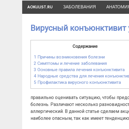
Skip
AOKULIST.RU
ЗАБОЛЕВАНИЯ
АНАТОМИ
to
content
Вирусный конъюнктивит у
Содержание
1
Причины возникновения болезни
2
Симптомы и лечение заболевания
3
Основные правила лечения конъюнктивита
4
Народные средства для лечения конъюнкти
5
Профилактика вирусного конъюнктивита
правильно оценивать ситуацию, чтобы пред
болезнь. Различают несколько разновиднос
аллергический. В данной статье сделаем акц
наиболее опасным, так как имеет тенденци