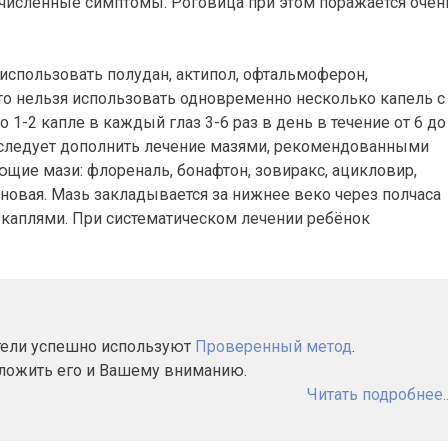
численные симптомы. Роговица при этом поражается очен
 использовать полудан, актипол, офтальмоферон,
то нельзя использовать одновременно несколько капель с
1-2 капле в каждый глаз 3-6 раз в день в течение от 6 до
 следует дополнить лечение мазями, рекомендованными
ющие мази: флореналь, бонафтон, зовиракс, ацикловир,
новая. Мазь закладывается за нижнее веко через полчаса
каплями. При систематическом лечении ребёнок
атели успешно используют
Проверенный метод
.
дложить его и Вашему вниманию.
Читать подробнее..