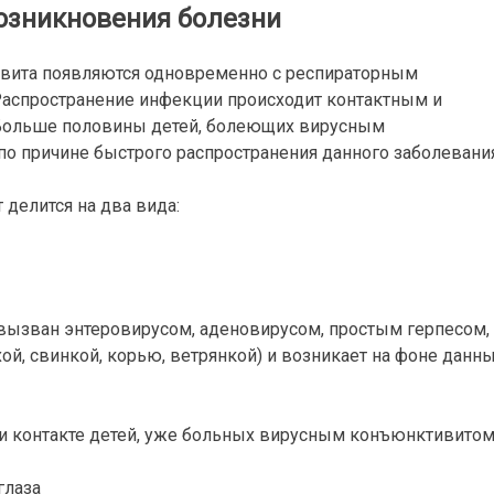
озникновения болезни
вита появляются одновременно с респираторным
Распространение инфекции происходит контактным и
 Больше половины детей, болеющих вирусным
о причине быстрого распространения данного заболевания
делится на два вида:
ызван энтеровирусом, аденовирусом, простым герпесом,
й, свинкой, корью, ветрянкой) и возникает на фоне данн
 контакте детей, уже больных вирусным конъюнктивитом