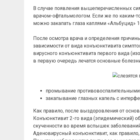
В случае появления вышеперечисленных си
врачом-офтальмологом. Если же по каким-то
можно закапать глаза каплями «Альбуцид» 1
После осмотра врача и определения причины
зависимости от вида конъюнктивита симпто
вирусного конъюнктивита первого вида (изо
в первую очередь лечатся основные болезни
промывание противовоспалительными н
закапывание глазных капель с интерф
Как правило, после выздоровления от основ
Конъюнктивит 2-го вида (эпидемический) о
скученности во время вспышек заболеваний 
Аденовирусный конъюнктивит, как правило,