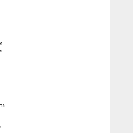
я
я
та.
.