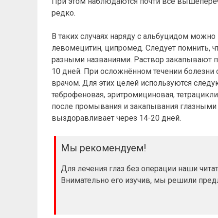
При этом наблюдаются почти все вышепере
редко.
В таких случаях наряду с альбуцидом можно
левомецитин, ципромед. Следует помнить, ч
разными названиями. Раствор закапывают по 
10 дней. При осложнённом течении болезни
врачом. Для этих целей используются следу
теброфеновая, эритромициновая, тетрацикли
после промывания и закапывания глазными 
выздоравливает через 14-20 дней.
Мы рекомендуем!
Для лечения глаз без операции наши чит
Внимательно его изучив, мы решили пре