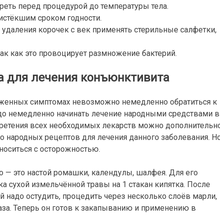
реть перед процедурой до температуры тела.
 истёкшим сроком годности.
удаления корочек с век применять стерильные салфетки,
так как это провоцирует размножение бактерий.
а для лечения конъюнктивита
руженных симптомах невозможно немедленно обратиться к
надо немедленно начинать лечение народными средствами в
бретения всех необходимых лекарств можно дополнительн
о народных рецептов для лечения данного заболевания. Но
тноситься с осторожностью.
 — это настой ромашки, календулы, шалфея. Для его
а сухой измельчённой травы на 1 стакан кипятка. После
ой надо остудить, процедить через несколько слоёв марли,
аза. Теперь он готов к закапыванию и применению в