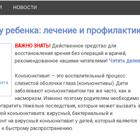
Я
НОВОСТИ
 ребенка: лечение и профилакти
ВАЖНО ЗНАТЬ!
Действенное средство для
восстановления зрения без операций и врачей,
рекомендованное нашими читателями!
Читать далее.
Конъюнктивит — это воспалительный процесс
вита
слизистой оболочки глаза (конъюнктивы). Дети
заболевают конъюнктивитом так же часто, как и
насморком. Именно поэтому родителям необходимо
отвратить тяжёлые последствия, которые может вызвать э
тей конъюнктивита: вирусный, бактериальный и
ент на вирусный конъюнктивит у детей, который является
ю к быстрому распространению.