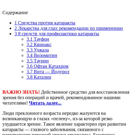
Содержание
1
Средства против катаракты
2
Лекарства для глаз: рекомендации по применению
3
8 средств для профилактики катаракты
3.1
Тауфон
3.2
Квинакс
3.3
Уджала
3.4
Визомитин
3.5
Таурин
3.6
Офтан Катахром
3.7
Вита — Йодурол
3.8
Каталин
ВАЖНО ЗНАТЬ!
Действенное средство для восстановления
зрения без операций и врачей, рекомендованное нашими
читателями!
Читать далее...
Люди преклонного возраста нередко жалуются на
возникающую в глазах «пелену», из-за которой резко
ухудшается зрение. Такое явление характерно при развитии
катаракты — глазного заболевания, связанного с
помутнением передней стенки хрусталика. Бесспорно,