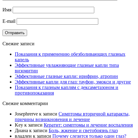
Имя
E-mail
Отправить
Свежие записи
Показания к применению обезболивающих глазных
капель
Эффективные увлажняющие глазные капли типа
визомитин
Эффективные глазные капли: ирифрин, атропин
Эффективные капли для глаз: тауфон, эмокси и другие
Показания к глазным каплям с дексаметазоном и
противопоказания
Свежие комментарии
Josephrerve
к записи
Симптомы вторичной катаракты,
причины возникновения и лечение
Key
к записи
Кератит: симптомы и лечение воспаления
Диана
к записи
Боль, жжение и светобоязнь глаз
владлен
к записи
Почему слезится только один глаз?