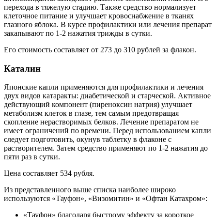
перехода в тяжелую стадию. Также средство нормализует
клеточное питание и улучшает кровоснабжение в тканях
глазного яблока. В курсе профилактики или лечения препарат
закапывают по 1-2 нажатия трижды в сутки.
Его стоимость составляет от 273 до 310 рублей за флакон.
Каталин
Японские капли применяются для профилактики и лечения
двух видов катаракты: диабетической и старческой. Активное
действующий компонент (пиреноксин натрия) улучшает
метаболизм клеток в глазе, тем самым предотвращая
скопление нерастворимых белков. Лечение препаратом не
имеет ограничений по времени. Перед использованием капли
следует подготовить, окунув таблетку в флаконе с
растворителем. Затем средство применяют по 1-2 нажатия до
пяти раз в сутки.
Цена составляет 534 рубля.
Из представленного выше списка наиболее широко
используются «Тауфон», «Визомитин» и «Офтан Катахром»:
«Тауфон» благодаря быстрому эффекту за короткое