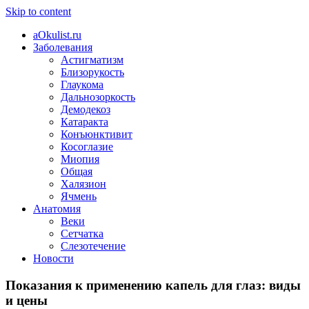
Skip to content
aOkulist.ru
Заболевания
Астигматизм
Близорукость
Глаукома
Дальнозоркость
Демодекоз
Катаракта
Конъюнктивит
Косоглазие
Миопия
Общая
Халязион
Ячмень
Анатомия
Веки
Сетчатка
Слезотечение
Новости
Показания к применению капель для глаз: виды
и цены