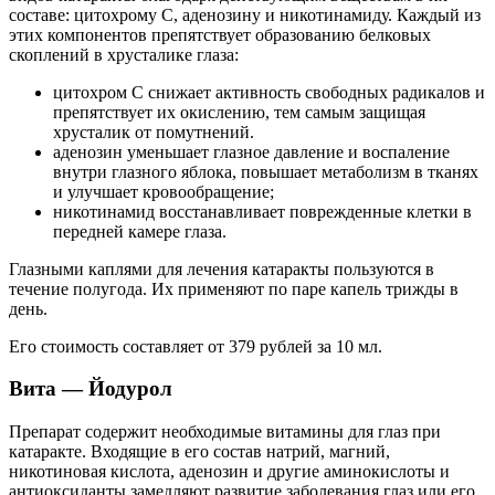
составе: цитохрому С, аденозину и никотинамиду. Каждый из
этих компонентов препятствует образованию белковых
скоплений в хрусталике глаза:
цитохром С снижает активность свободных радикалов и
препятствует их окислению, тем самым защищая
хрусталик от помутнений.
аденозин уменьшает глазное давление и воспаление
внутри глазного яблока, повышает метаболизм в тканях
и улучшает кровообращение;
никотинамид восстанавливает поврежденные клетки в
передней камере глаза.
Глазными каплями для лечения катаракты пользуются в
течение полугода. Их применяют по паре капель трижды в
день.
Его стоимость составляет от 379 рублей за 10 мл.
Вита — Йодурол
Препарат содержит необходимые витамины для глаз при
катаракте. Входящие в его состав натрий, магний,
никотиновая кислота, аденозин и другие аминокислоты и
антиоксиданты замедляют развитие заболевания глаз или его