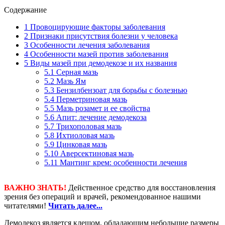
Содержание
1
Провоцирующие факторы заболевания
2
Признаки присутствия болезни у человека
3
Особенности лечения заболевания
4
Особенности мазей против заболевания
5
Виды мазей при демодекозе и их названия
5.1
Серная мазь
5.2
Мазь Ям
5.3
Бензилбензоат для борьбы с болезнью
5.4
Перметриновая мазь
5.5
Мазь розамет и ее свойства
5.6
Апит: лечение демодекоза
5.7
Трихополовая мазь
5.8
Ихтиоловая мазь
5.9
Цинковая мазь
5.10
Аверсектиновая мазь
5.11
Мантинг крем: особенности лечения
ВАЖНО ЗНАТЬ!
Действенное средство для восстановления
зрения без операций и врачей, рекомендованное нашими
читателями!
Читать далее...
Демодекоз является клещом, обладающим небольшие размеры