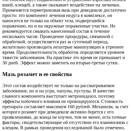
вшей, клещей, а также оказывает воздействие на личинки.
Применяется перметриновая мазь при демодекозе достаточно
просто: это компонент лечения недуга в комплексе, он
наносится не только на объект тела, подвергшийся
поражению, но и на окружные пораженные участки. Не
рекомендуется смывать нанесенный состав в течение
нескольких часов. Проведение процедуры, связанной с
обработкой, осуществляется раз за суточный период,
желательно производить нехитрые манипуляции в утреннее
время. Продолжительность обработок определяется уровнем
тяжести заболевания. На практике это время не превышает и
30 дней. Эффект можно заметить на вторые-третьи сутки.
Мазь розамет и ее свойства
Этот состав воздействует не только на рассматриваемое
заболевание, но и на угри, папулы, пустулы. В качестве
главного компонента выступает метронидазол, поэтому
эффекты побочного влияния не провоцируются. Стоимость
препарата составляет максимум 160 рублей. Механизм, за счет
которого розамет при демодекозе активно борется с его
проявлениями, до конца не изучен, тем не менее, есть точные
факторы, свидетельствующие об отсутствии его взаимосвязи с
клещом. В рамках проведения исследований было отмечено,