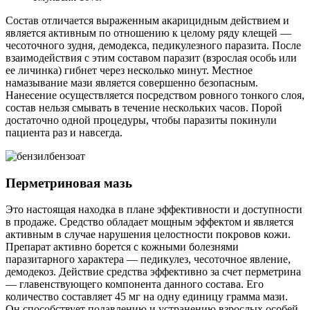
Состав отличается выраженным акарицидным действием и
является активным по отношению к целому ряду клещей —
чесоточного зудня, демодекса, педикулезного паразита. После
взаимодействия с этим составом паразит (взрослая особь или
ее личинка) гибнет через несколько минут. Местное
намазывание мази является совершенно безопасным.
Нанесение осуществляется посредством ровного тонкого слоя,
состав нельзя смывать в течение нескольких часов. Порой
достаточно одной процедуры, чтобы паразиты покинули
пациента раз и навсегда.
Перметриновая мазь
Это настоящая находка в плане эффективности и доступности
в продаже. Средство обладает мощным эффектом и является
активным в случае нарушения целостности покровов кожи.
Препарат активно борется с кожными болезнями
паразитарного характера — педикулез, чесоточное явление,
демодекоз. Действие средства эффективно за счет перметрина
— главенствующего компонента данного состава. Его
количество составляет 45 мг на одну единицу грамма мази.
Он способствует подавлению и устранению взрослых особей