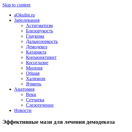
Skip to content
aOkulist.ru
Заболевания
Астигматизм
Близорукость
Глаукома
Дальнозоркость
Демодекоз
Катаракта
Конъюнктивит
Косоглазие
Миопия
Общая
Халязион
Ячмень
Анатомия
Веки
Сетчатка
Слезотечение
Новости
Эффективные мази для лечения демодекоза