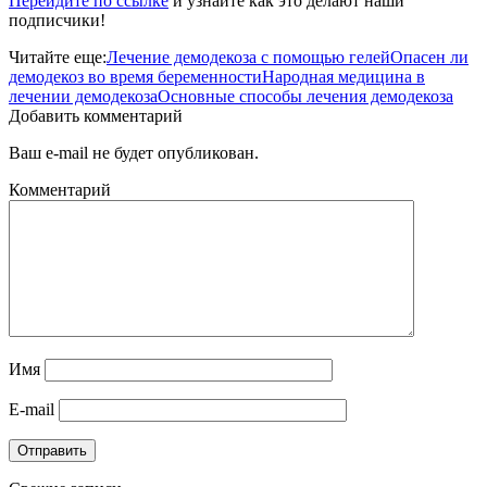
Перейдите по ссылке
и узнайте как это делают наши
подписчики!
Читайте еще:
Лечение демодекоза с помощью гелей
Опасен ли
демодекоз во время беременности
Народная медицина в
лечении демодекоза
Основные способы лечения демодекоза
Добавить комментарий
Ваш e-mail не будет опубликован.
Комментарий
Имя
E-mail
Отправить