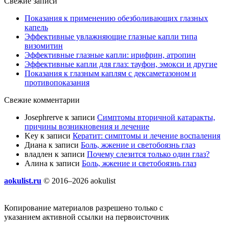
Свежие записи
Показания к применению обезболивающих глазных
капель
Эффективные увлажняющие глазные капли типа
визомитин
Эффективные глазные капли: ирифрин, атропин
Эффективные капли для глаз: тауфон, эмокси и другие
Показания к глазным каплям с дексаметазоном и
противопоказания
Свежие комментарии
Josephrerve
к записи
Симптомы вторичной катаракты,
причины возникновения и лечение
Key
к записи
Кератит: симптомы и лечение воспаления
Диана
к записи
Боль, жжение и светобоязнь глаз
владлен
к записи
Почему слезится только один глаз?
Алина
к записи
Боль, жжение и светобоязнь глаз
aokulist.ru
© 2016–2026 aokulist
Копирование материалов разрешено только с
указанием активной ссылки на первоисточник