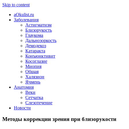
Skip to content
aOkulist.ru
Заболевания
Астигматизм
Близорукость
Глаукома
Дальнозоркость
Демодекоз
Катаракта
Конъюнктивит
Косоглазие
Миопия
Общая
Халязион
Ячмень
Анатомия
Веки
Сетчатка
Слезотечение
Новости
Методы коррекции зрения при близорукости