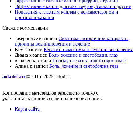
Эффективные глазные капли: ирифрин, атропин
Эффективные капли для глаз: тауфон, эмокси и другие
Показания к глазным каплям с дексаметазоном и
противопоказания
Свежие комментарии
Josephrerve
к записи
Симптомы вторичной катаракты,
причины возникновения и лечение
Key
к записи
Кератит: симптомы и лечение воспаления
Диана
к записи
Боль, жжение и светобоязнь глаз
владлен
к записи
Почему слезится только один глаз?
Алина
к записи
Боль, жжение и светобоязнь глаз
aokulist.ru
© 2016–2026 aokulist
Копирование материалов разрешено только с
указанием активной ссылки на первоисточник
Карта сайта