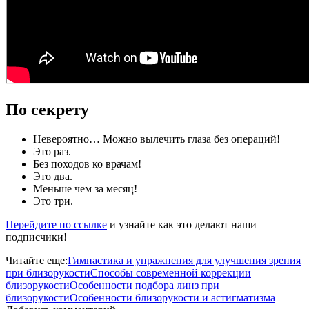
По секрету
Невероятно… Можно вылечить глаза без операций!
Это раз.
Без походов ко врачам!
Это два.
Меньше чем за месяц!
Это три.
Перейдите по ссылке
и узнайте как это делают наши
подписчики!
Читайте еще:
Гимнастика и упражнения для улучшения зрения
при близорукости
Способы современной коррекции
близорукости
Особенности подбора линз при
близорукости
Особенности близорукости и астигматизма