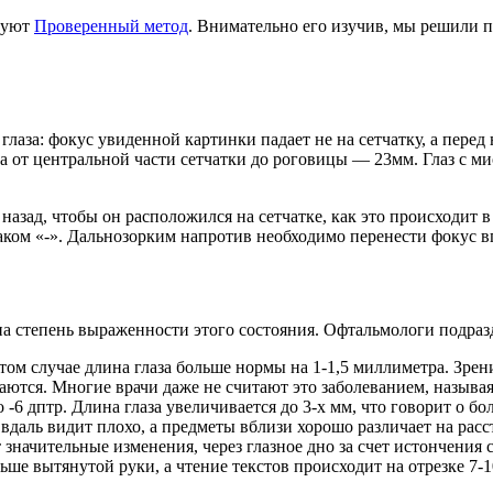
ьзуют
Проверенный метод
. Внимательно его изучив, мы решили 
лаза: фокус увиденной картинки падает не на сетчатку, а перед 
 от центральной части сетчатки до роговицы — 23мм. Глаз с ми
азад, чтобы он расположился на сетчатке, как это происходит 
ком «-». Дальнозорким напротив необходимо перенести фокус вп
на степень выраженности этого состояния. Офтальмологи подраз
том случае длина глаза больше нормы на 1-1,5 миллиметра. Зре
аются. Многие врачи даже не считают это заболеванием, называя
 -6 дптр. Длина глаза увеличивается до 3-х мм, что говорит о б
 вдаль видит плохо, а предметы вблизи хорошо различает на расс
значительные изменения, через глазное дно за счет истончения 
альше вытянутой руки, а чтение текстов происходит на отрезке 7-1