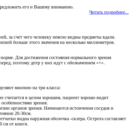
предложить его и Вашему вниманию.
Читать подробнее...
ней, за счет чего человеку неясно видны предметы вдали.
опией больше этого значения на несколько миллиметров.
в норме. Для достижения состояния нормального зрения
еред, поэтому дптр у них идут с обозначением «+».
деляют миопию на три класса:
ние считается в целом хорошим, пациент хорошо видит
 особенностями зрения.
олезни органов зрения. Начинаются истончения сосудов и
тоянии 20-30см.
сетчатки видна наружная оболочка -склера. Острота составляет
0 см от книги.