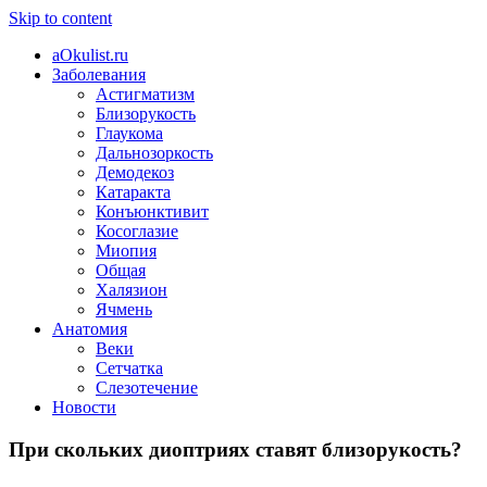
Skip to content
aOkulist.ru
Заболевания
Астигматизм
Близорукость
Глаукома
Дальнозоркость
Демодекоз
Катаракта
Конъюнктивит
Косоглазие
Миопия
Общая
Халязион
Ячмень
Анатомия
Веки
Сетчатка
Слезотечение
Новости
При скольких диоптриях ставят близорукость?