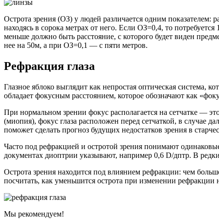
Острота зрения (ОЗ) у людей различается одним показателем: р
находясь в сорока метрах от него. Если ОЗ=0,4, то потребуетс
меньше должно быть расстояние, с которого будет виден предм
нее на 50м, а при ОЗ=0,1 — с пяти метров.
Рефракция глаза
Глазное яблоко выглядит как непростая оптическая система, ко
обладает фокусным расстоянием, которое обозначают как «фок
При нормальном зрении фокус располагается на сетчатке — это
(миопия), фокус глаза расположен перед сетчаткой, в случае да
поможет сделать прогноз будущих недостатков зрения в старчес
Часто под рефракцией и остротой зрения понимают одинаковы
документах диоптрии указывают, например 0,6 D/дптр. В редки
Острота зрения находится под влиянием рефракции: чем больше
посчитать, как уменьшится острота при изменении рефракции н
Мы рекомендуем!