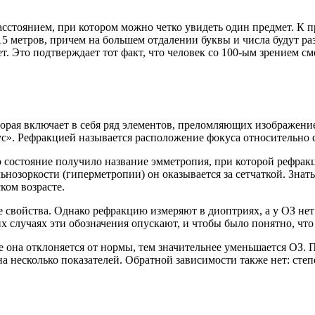
асстоянием, при котором можно четко увидеть один предмет. К п
я 15 метров, причем на большем отдалении буквы и числа будут р
ет. Это подтверждает тот факт, что человек со 100-ым зрением 
торая включает в себя ряд элементов, преломляющих изображение:
ус». Рефракцией называется расположение фокуса относительно 
 состояние получило название эмметропия, при которой рефракц
льнозоркости (гиперметропии) он оказывается за сетчаткой. Знать
ком возрасте.
е свойства. Однако рефракцию измеряют в диоптриях, а у ОЗ н
х случаях эти обозначения опускают, и чтобы было понятно, что
 она отклоняется от нормы, тем значительнее уменьшается ОЗ. 
а несколько показателей. Обратной зависимости также нет: степ