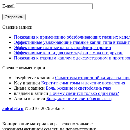
E-mail
Отправить
Свежие записи
Показания к применению обезболивающих глазных капе
Эффективные увлажняющие глазные капли типа визоми
Эффективные глазные капли: ирифрин, атропин
Эффективные капли для глаз: тауфон, эмокси и другие
Показания к глазным каплям с дексаметазоном и противо
Свежие комментарии
Josephrerve
к записи
Симптомы вторичной катаракты, пр
Key
к записи
Кератит: симптомы и лечение воспаления
Диана
к записи
Боль, жжение и светобоязнь глаз
владлен
к записи
Почему слезится только один глаз?
Алина
к записи
Боль, жжение и светобоязнь глаз
aokulist.ru
© 2016–2026 aokulist
Копирование материалов разрешено только с
указанием активной ссылки на первоисточник