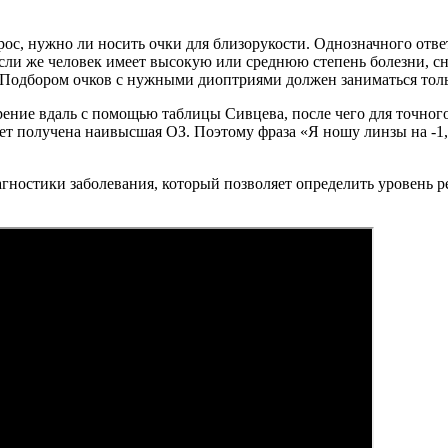
с, нужно ли носить очки для близорукости. Однозначного ответа
сли же человек имеет высокую или среднюю степень болезни, сн
с. Подбором очков с нужными диоптриями должен заниматься толь
зрение вдаль с помощью таблицы Сивцева, после чего для точн
ет получена наивысшая ОЗ. Поэтому фраза «Я ношу линзы на -1,5
ностики заболевания, который позволяет определить уровень ре