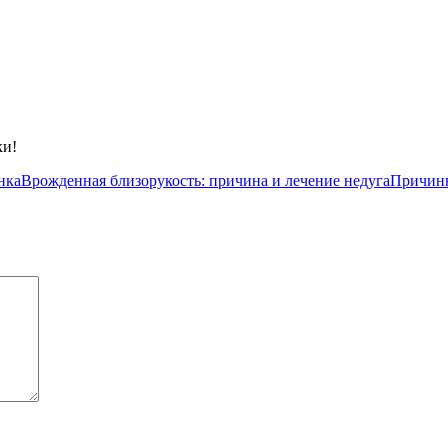
ки!
нка
Врожденная близорукость: причина и лечение недуга
Причины