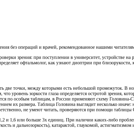
рения без операций и врачей, рекомендованное нашими читателя
оверки зрения: при поступлении в университет, устройстве на 
пределяет офтальмолог, как узнают диоптрии при близорукости, 
ать две точки, между которыми есть небольшой промежуток. В н
, что уровень зоркости глаза определяется остротой зрения, кот
яется по особым таблицам, в России применяют схему Головина-
ием их размера. Таблица Головина выглядит несколько иначе: н
ответственно, не умеют читать, проверяются при помощи таблицы
,2 и 1,6 или больше 3х единиц. При наличии каких-либо пробле
кость и дальнозоркость), катарактой, глаукомой, астигматизмом