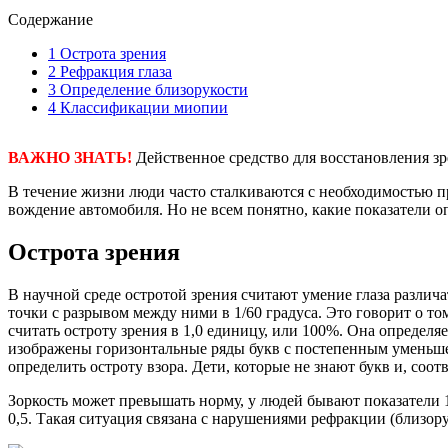
Содержание
1
Острота зрения
2
Рефракция глаза
3
Определение близорукости
4
Классификации миопии
ВАЖНО ЗНАТЬ!
Действенное средство для восстановления з
В течение жизни люди часто сталкиваются с необходимостью пр
вождение автомобиля. Но не всем понятно, какие показатели о
Острота зрения
В научной среде остротой зрения считают умение глаза различ
точки с разрывом между ними в 1/60 градуса. Это говорит о том
считать остроту зрения в 1,0 единицу, или 100%. Она определ
изображены горизонтальные ряды букв с постепенным уменьшен
определить остроту взора. Дети, которые не знают букв и, со
Зоркость может превышать норму, у людей бывают показатели 1
0,5. Такая ситуация связана с нарушениями рефракции (близору