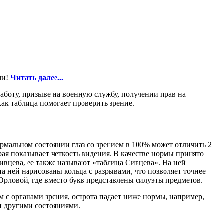
ми!
Читать далее...
работу, призыве на военную службу, получении прав на
как таблица помогает проверить зрение.
ормальном состоянии глаз со зрением в 100% может отличить 2
орая показывает четкость видения. В качестве нормы принято
Сивцева, ее также называют «таблица Сивцева». На ней
а ней нарисованы кольца с разрывами, что позволяет точнее
 Орловой, где вместо букв представлены силуэты предметов.
м с органами зрения, острота падает ниже нормы, например,
 и другими состояниями.