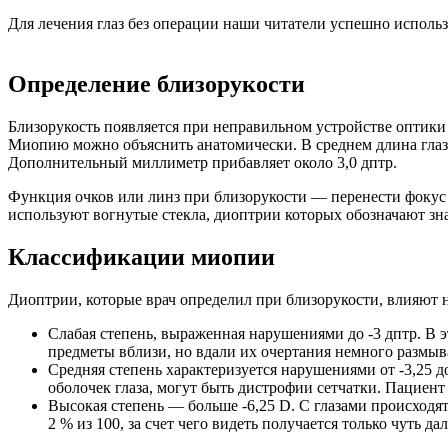
Для лечения глаз без операции наши читатели успешно испол
Определение близорукости
Близорукость появляется при неправильном устройстве оптики г
Миопию можно объяснить анатомически. В среднем длина глаза
Дополнительный миллиметр прибавляет около 3,0 дптр.
Функция очков или линз при близорукости — перенести фокус н
используют вогнутые стекла, диоптрии которых обозначают зна
Классификации миопии
Диоптрии, которые врач определил при близорукости, влияют 
Слабая степень, выраженная нарушениями до -3 дптр. В э
предметы вблизи, но вдали их очертания немного размыв
Средняя степень характеризуется нарушениями от -3,25 до
оболочек глаза, могут быть дистрофии сетчатки. Пациент
Высокая степень — больше -6,25 D. С глазами происходят 
2 % из 100, за счет чего видеть получается только чуть д