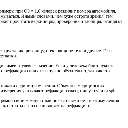
римеру, при ОЗ = 1,0 человек различит номера автомобиля,
азмываться. Иными словами, чем хуже острота зрения, тем
сможет прочитать верхний ряд проверочный таблицы, отойдя от
 хрусталик, роговицу, стекловидное тело и другие. Глаз
сетчатки.
ия имеет нулевое значение. Если у человека близорукость
 о рефракции своих глаз нужно обязательно, так как это
ет никаких единиц измерения. Обычно в медицинских
 измерения указывают рефракцию глаза, пишут cyl или sph.
Прямой связи между этими показателями нет, поэтому нельзя
ень остроты взора не повлияет на рефракцию.