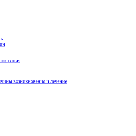
ль
тин
показания
ичины возникновения и лечение