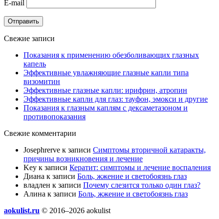
E-mail
Отправить
Свежие записи
Показания к применению обезболивающих глазных
капель
Эффективные увлажняющие глазные капли типа
визомитин
Эффективные глазные капли: ирифрин, атропин
Эффективные капли для глаз: тауфон, эмокси и другие
Показания к глазным каплям с дексаметазоном и
противопоказания
Свежие комментарии
Josephrerve
к записи
Симптомы вторичной катаракты,
причины возникновения и лечение
Key
к записи
Кератит: симптомы и лечение воспаления
Диана
к записи
Боль, жжение и светобоязнь глаз
владлен
к записи
Почему слезится только один глаз?
Алина
к записи
Боль, жжение и светобоязнь глаз
aokulist.ru
© 2016–2026 aokulist