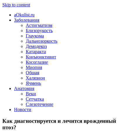
Skip to content
aOkulist.ru
Заболевания
Астигматизм
Близорукость
Глаукома
Дальнозоркость
Демодекоз
Катаракта
Конъюнктивит
Косоглазие
Миопия
Общая
Халязион
Ячмень
Анатомия
Веки
Сетчатка
Слезотечение
Новости
Как диагностируется и лечится врожденный
птоз?