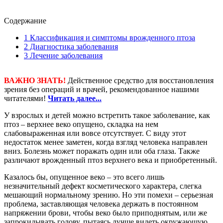
Содержание
1
Классификация и симптомы врожденного птоза
2
Диагностика заболевания
3
Лечение заболевания
ВАЖНО ЗНАТЬ!
Действенное средство для восстановления
зрения без операций и врачей, рекомендованное нашими
читателями!
Читать далее...
У взрослых и детей можно встретить такое заболевание, как
птоз – верхнее веко опущено, складка на нем
слабовыраженная или вовсе отсутствует. С виду этот
недостаток менее заметен, когда взгляд человека направлен
вниз. Болезнь может поражать один или оба глаза. Также
различают врожденный птоз верхнего века и приобретенный.
Казалось бы, опущенное веко – это всего лишь
незначительный дефект косметического характера, слегка
мешающий нормальному зрению. Но эти помехи – серьезная
проблема, заставляющая человека держать в постоянном
напряжении брови, чтобы веко было приподнятым, или же
запрокидывать голову, пытаясь лучше видеть окружающую