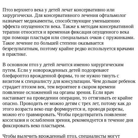
Птоз верхнего века у детей лечат консервативно или
хирургически. Для консервативного лечения офтальмолог
назначает медикаменты, способствующие уменьшению
эффекта опущенности века. Также к методам консервативной
терапии относится и временная фиксация опущенного века
при помощи пластыря или специальных очков с пружинками.
Такое лечение по большей степени оказывается
безрезультатным, поэтому крайне редко используется врачами
в практике.
В основном птоз у детей лечится именно хирургическим
путем. Если у новорожденных детей подозревают
блефароптоз врожденной формы, то не нужно тянуть с
визитом к специалисту для консультации. Чем дольше ребенок
страдает птозом век, тем вероятнее в скором времени
появление осложнений на органы зрения. Если врач
настаивает на проведении операции, то оттягивать ее крайне
опасно. Проводить ее можно детям с трех лет, потому как до
этого возраста веко еще формируется и, проводя разрезы,
можно его травмировать. Чтобы предотвратить появление
косоглазия и ослабления зрения, рекомендуется в течение дня
фиксировать веко пластырем.
Чтобы вылечить врожденный птоз, специалисты могут