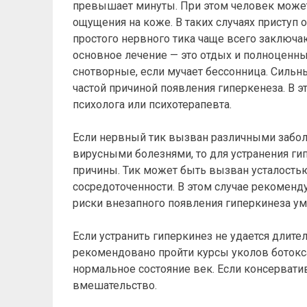
превышает минуты. При этом человек може
ощущения на коже. В таких случаях приступ
простого нервного тика чаще всего заключаю
основное лечение — это отдых и полноценны
снотворные, если мучает бессонница. Сильн
частой причиной появления гиперкенеза. В 
психолога или психотерапевта.
Если нервный тик вызван различными забол
вирусными болезнями, то для устранения ги
причины. Тик может быть вызван усталостью 
сосредоточенности. В этом случае рекоменду
риски внезапного появления гиперкинеза у
Если устранить гиперкинез не удается длите
рекомендовано пройти курсы уколов ботокс
нормальное состояние век. Если консерват
вмешательство.