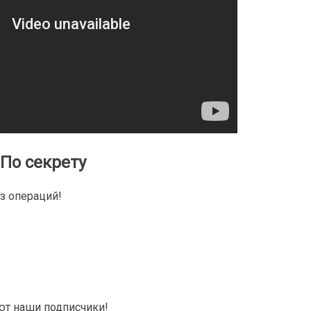
По секрету
з операций!
ают наши подписчики!