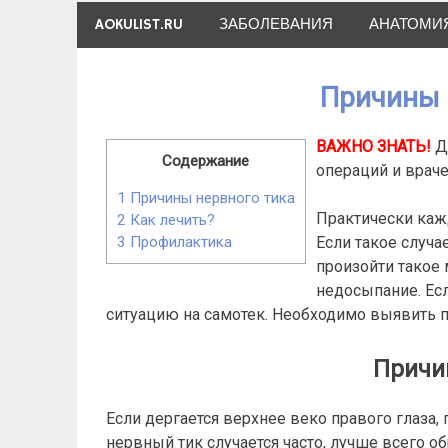
Skip
AOKULIST.RU
ЗАБОЛЕВАНИЯ
АНАТОМИ
to
content
Причины 
ВАЖНО ЗНАТЬ!
Де
Содержание
операций и врач
1
Причины нервного тика
Практически каж
2
Как лечить?
Если такое случа
3
Профилактика
произойти такое
недосыпание. Есл
ситуацию на самотек. Необходимо выявить 
Причи
Если дергается верхнее веко правого глаза,
нервный тик случается часто, лучше всего о