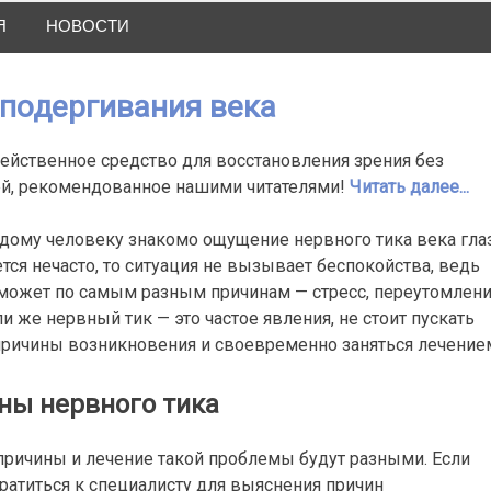
Я
НОВОСТИ
подергивания века
йственное средство для восстановления зрения без
ей, рекомендованное нашими читателями!
Читать далее...
дому человеку знакомо ощущение нервного тика века глаз
ется нечасто, то ситуация не вызывает беспокойства, ведь
 может по самым разным причинам — стресс, переутомлени
и же нервный тик — это частое явления, не стоит пускать
причины возникновения и своевременно заняться лечение
ны нервного тика
 причины и лечение такой проблемы будут разными. Если
братиться к специалисту для выяснения причин